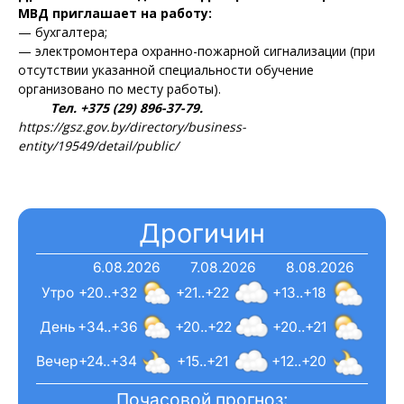
МВД приглашает на работу:
— бухгалтера;
— электромонтера охранно-пожарной сигнализации (при
отсутствии указанной специальности обучение
организовано по месту работы).
Тел. +375 (29) 896-37-79.
https://gsz.gov.by/directory/business-
entity/19549/detail/public/
Дрогичин
6.08.2026
7.08.2026
8.08.2026
Утро
+20..+32
+21..+22
+13..+18
День
+34..+36
+20..+22
+20..+21
Вечер
+24..+34
+15..+21
+12..+20
Почасовой прогноз: