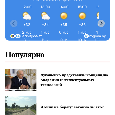
12:00
13:00
14:00
15:00
16:00
+32
+34
+35
+36
+36
2 м/с
1 м/с
0 м/с
1 м/с
1 м/с
Белгидромет
Pogoda.by
В →
В →
С ↑
Ю ↓
Ю-З ↙
Популярно
Лукашенко представили концепцию
Академии интеллектуальных
технологий
Домик на берегу: законно ли это?