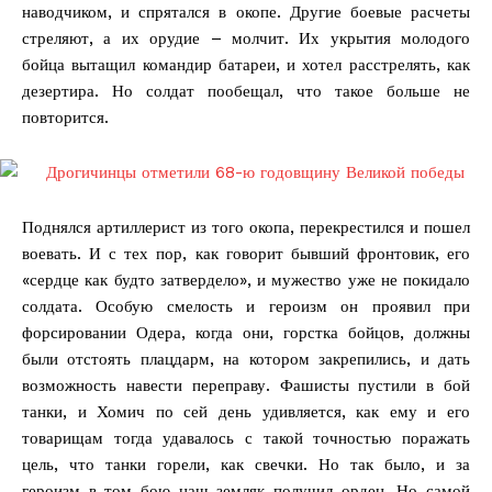
наводчиком, и спрятался в окопе. Другие боевые расчеты
стреляют, а их орудие – молчит. Их укрытия молодого
бойца вытащил командир батареи, и хотел расстрелять, как
дезертира. Но солдат пообещал, что такое больше не
повторится.
Поднялся артиллерист из того окопа, перекрестился и пошел
воевать. И с тех пор, как говорит бывший фронтовик, его
«сердце как будто затвердело», и мужество уже не покидало
солдата. Особую смелость и героизм он проявил при
форсировании Одера, когда они, горстка бойцов, должны
были отстоять плацдарм, на котором закрепились, и дать
возможность навести переправу. Фашисты пустили в бой
танки, и Хомич по сей день удивляется, как ему и его
товарищам тогда удавалось с такой точностью поражать
цель, что танки горели, как свечки. Но так было, и за
героизм в том бою наш земляк получил орден. Но самой