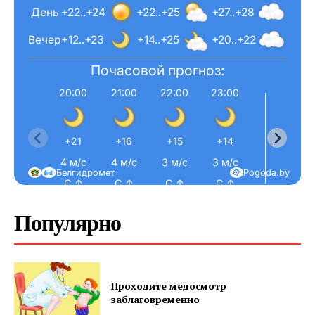
День
+22..+24
+22..+25
+27..+28
Газета
Вечер
+12..+23
+14..+25
+20..+22
"Драгічынскі Веснік"
Почасовой прогноз:
20:00
21:00
22:00
23:00
0:0
+21
+16
+15
+14
+12
4 м/с
4 м/с
3 м/с
3 м/с
3 м/
ПОДПИСАТЬСЯ
Белгидромет
Pogoda.by
С ↑
С ↑
С ↑
С ↑
С ↑
Популярно
Редакция "ДВ"
Наша гісторыя
Проходите медосмотр
Контакты
заблаговременно