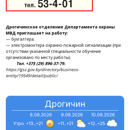
Дрогичинское отделение Департамента охраны
МВД приглашает на работу:
— бухгалтера;
— электромонтера охранно-пожарной сигнализации (при
отсутствии указанной специальности обучение
организовано по месту работы).
Тел. +375 (29) 896-37-79.
https://gsz.gov.by/directory/business-
entity/19549/detail/public/
Дрогичин
8.08.2026
9.08.2026
10.08.2026
Утро
+13..+21
+11..+21
+12..+25