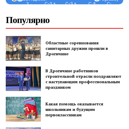
З ←
С-З ↖
С-З ↖
С ↑
С-В ↗
Популярно
Областные соревнования
санитарных дружин прошли в
Дрогичине
В Дрогичине работников
строительной отрасли поздравляют
с наступающим профессиональным
праздником
Какая помощь оказывается
школьникам и будущим
первоклассникам