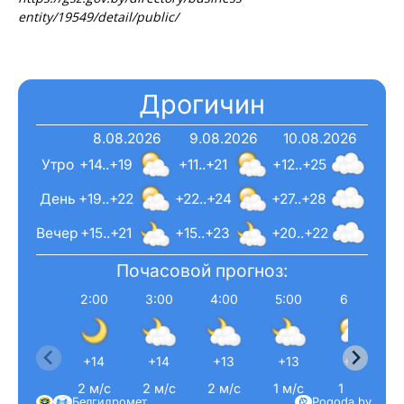
entity/19549/detail/public/
Дрогичин
8.08.2026
9.08.2026
10.08.2026
Утро
+14..+19
+11..+21
+12..+25
День
+19..+22
+22..+24
+27..+28
Вечер
+15..+21
+15..+23
+20..+22
Почасовой прогноз:
2:00
3:00
4:00
5:00
6:00
+14
+14
+13
+13
+13
2 м/с
2 м/с
2 м/с
1 м/с
1 м/с
Белгидромет
Pogoda.by