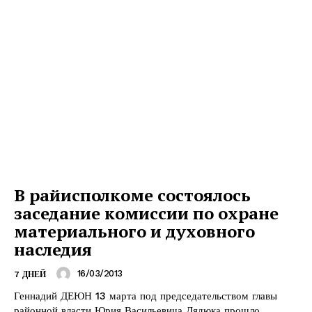
Газета
"Драгічынскі Веснік"
ПОДПИСАТЬСЯ
В райисполкоме состоялось
заседание комиссии по охране
материального и духовного
Редакция "ДВ"
наследия
16/03/2013
7 ДНЕЙ
Наша гісторыя
Геннадий ДЕЮН 13 марта под председательством главы
Контакты
районной власти Юрия Васильевича Дядюка прошло