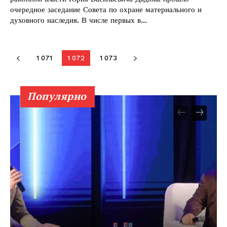
Правила использования материалов
очередное заседание Совета по охране материального и
духовного наследия. В числе первых в...
Электронные обращения
1 071
1 072
1 073
Популярно