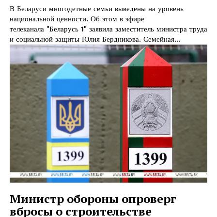
В Беларуси многодетные семьи выведены на уровень
национальной ценности. Об этом в эфире
телеканала "Беларусь 1" заявила заместитель министра труда
и социальной защиты Юлия Бердникова. Семейная...
Газета
"Драгічынскі Веснік"
ПОДПИСАТЬСЯ
Министр обороны опроверг
Редакция "ДВ"
вбросы о строительстве