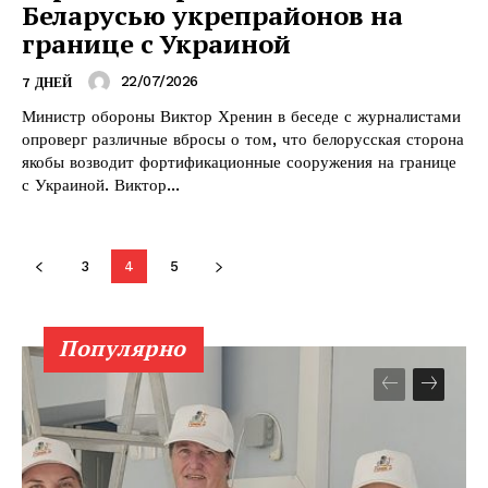
Беларусью укрепрайонов на
Наша гісторыя
границе с Украиной
Контакты
Правила использования материалов
22/07/2026
7 ДНЕЙ
Электронные обращения
Министр обороны Виктор Хренин в беседе с журналистами
опроверг различные вбросы о том, что белорусская сторона
якобы возводит фортификационные сооружения на границе
с Украиной. Виктор...
3
4
5
Популярно