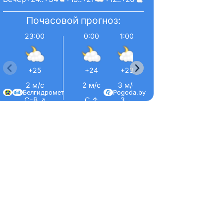
Почасовой прогноз:
23:00
0:00
1:00
2:00
3:00
+25
+24
+23
+23
+23
2 м/с
2 м/с
3 м/с
3 м/с
2 м/с
Белгидромет
Pogoda.by
С-В ↗
С ↑
З ←
С ↑
С ↑