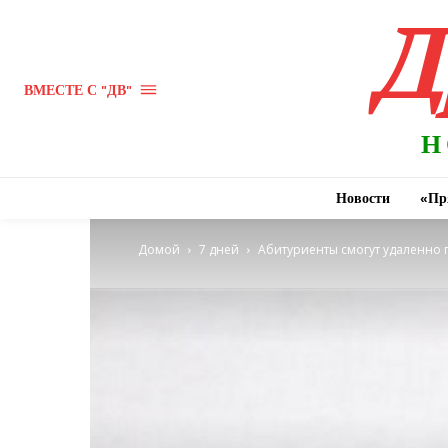
Д
ВМЕСТЕ С "ДВ"
Н
Новости
«Пр
Домой
7 дней
Абитуриенты смогут удаленно 