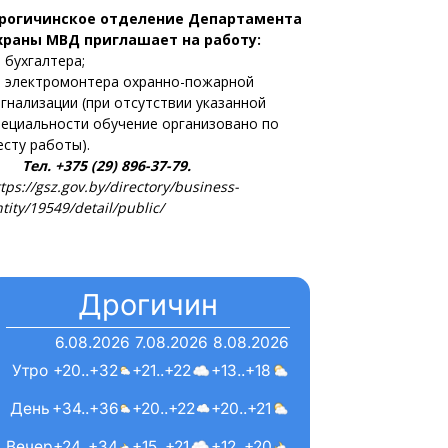
рогичинское отделение Департамента
храны МВД приглашает на работу:
 бухгалтера;
 электромонтера охранно-пожарной
игнализации (при отсутствии указанной
пециальности обучение организовано по
есту работы).
ел. +375 (29) 896-37-79.
tps://gsz.gov.by/directory/business-
tity/19549/detail/public/
Дрогичин
6.08.2026
7.08.2026
8.08.2026
Утро
+20..+32
+21..+22
+13..+18
День
+34..+36
+20..+22
+20..+21
Вечер
+24..+34
+15..+21
+12..+20