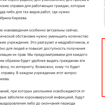
ские справки для работающих граждан, которые
уда либо для тех видов работ, где нужен
 Ирина Киреева.
ие нововведения особенно актуальны сейчас.
ической обстановке нужно уменьшить количество
кие учреждения. Это разгрузит и медработников, и
бно для людей и повысит доступность получения
та
изации их прав. Мы предусматриваем для каждого
і Веснік"
Редакция "ДВ"
им образом будет удобнее выдать гражданам эти
ефону, по интернету. Возможно, кому-то будет
Наша гісторыя
ь справку. В каждом учреждении этот вопрос
Контакты
реева.
Правила использования материалов
Электронные обращения
ваний, при которых школьники освобождаются от
орые заболели коронавирусной инфекцией, будут
ТЬСЯ
 выздоровления либо до окончания периода