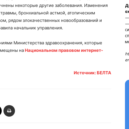
Д
очнены некоторые другие заболевания. Изменения
о
 травмы, бронхиальной астмой, атопическим
—
ом, рядом злокачественных новообразований и
—
авила начальник управления.
с
с
м
ниями Министерства здравоохранения, которые
Т
азмещены на
Национальном правовом интернет-
ht
en
Источник: БЕЛТА