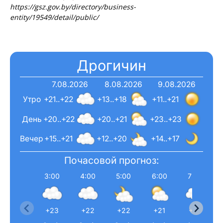
https://gsz.gov.by/directory/business-
entity/19549/detail/public/
Дрогичин
7.08.2026
8.08.2026
9.08.2026
Утро
+21..+22
+13..+18
+11..+21
День
+20..+22
+20..+21
+23..+23
Вечер
+15..+21
+12..+20
+14..+17
Почасовой прогноз:
3:00
4:00
5:00
6:00
7:00
+23
+22
+22
+21
+22