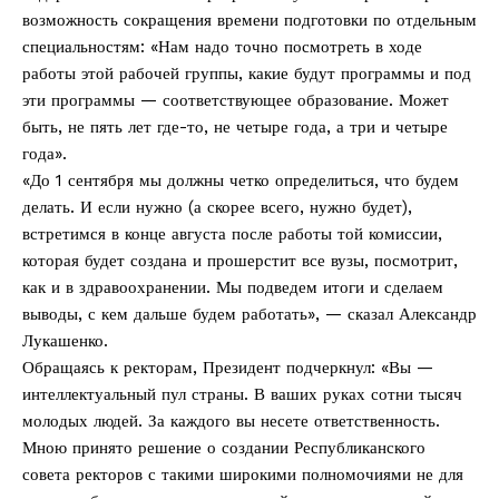
Редакция "ДВ"
возможность сокращения времени подготовки по отдельным
специальностям: «Нам надо точно посмотреть в ходе
Наша гісторыя
работы этой рабочей группы, какие будут программы и под
Контакты
эти программы — соответствующее образование. Может
быть, не пять лет где-то, не четыре года, а три и четыре
Правила использования материалов
года».
Электронные обращения
«До 1 сентября мы должны четко определиться, что будем
делать. И если нужно (а скорее всего, нужно будет),
встретимся в конце августа после работы той комиссии,
которая будет создана и прошерстит все вузы, посмотрит,
как и в здравоохранении. Мы подведем итоги и сделаем
выводы, с кем дальше будем работать», — сказал Александр
Лукашенко.
Обращаясь к ректорам, Президент подчеркнул: «Вы —
интеллектуальный пул страны. В ваших руках сотни тысяч
молодых людей. За каждого вы несете ответственность.
Мною принято решение о создании Республиканского
совета ректоров с такими широкими полномочиями не для