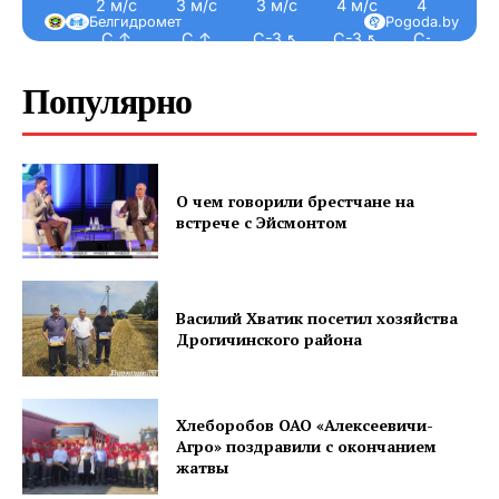
2 м/с
3 м/с
3 м/с
4 м/с
4 м/с
Белгидромет
Pogoda.by
С ↑
С ↑
С-З ↖
С-З ↖
С-З ↖
Популярно
О чем говорили брестчане на
встрече с Эйсмонтом
Василий Хватик посетил хозяйства
Дрогичинского района
Хлеборобов ОАО «Алексеевичи-
Агро» поздравили с окончанием
жатвы