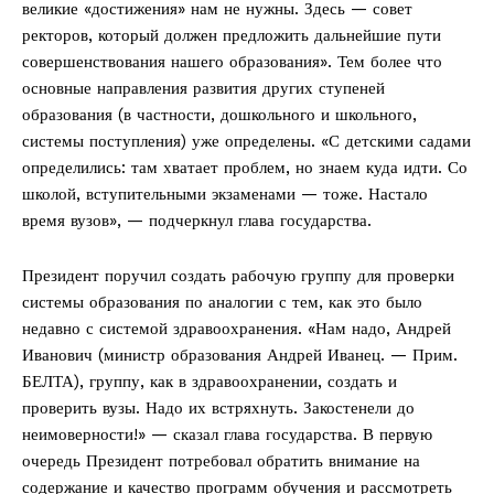
великие «достижения» нам не нужны. Здесь — совет
ректоров, который должен предложить дальнейшие пути
совершенствования нашего образования». Тем более что
основные направления развития других ступеней
образования (в частности, дошкольного и школьного,
системы поступления) уже определены. «С детскими садами
Газета
определились: там хватает проблем, но знаем куда идти. Со
"Драгічынскі Веснік"
школой, вступительными экзаменами — тоже. Настало
время вузов», — подчеркнул глава государства.
Президент поручил создать рабочую группу для проверки
системы образования по аналогии с тем, как это было
недавно с системой здравоохранения. «Нам надо, Андрей
Иванович (министр образования Андрей Иванец. — Прим.
БЕЛТА), группу, как в здравоохранении, создать и
ПОДПИСАТЬСЯ
проверить вузы. Надо их встряхнуть. Закостенели до
неимоверности!» — сказал глава государства. В первую
очередь Президент потребовал обратить внимание на
содержание и качество программ обучения и рассмотреть