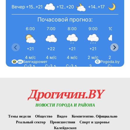
Вечер
+15..+21
+12..+20
+14..+17
Почасовой прогноз:
6:00
7:00
8:00
9:00
10:00
+21
+22
+21
+21
+21
4 м/с
4 м/с
4 м/с
2 м/с
2 м/с
Белгидромет
Pogoda.by
С-З ↖
С-З ↖
С-З ↖
З ←
С-З ↖
Дрогичин.BY
НОВОСТИ ГОРОДА И РАЙОНА
Темы недели
Общество
Видео
Компетентно. Официально
Реальный сектор
Происшествия
Спорт и здоровье
Калейдоскоп