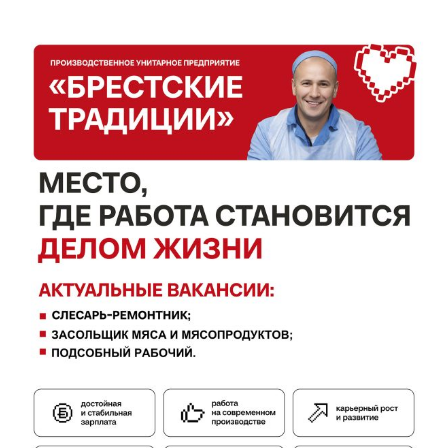
Газета
"Драгічынскі Веснік"