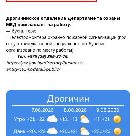
Дрогичинское отделение Департамента охраны
МВД приглашает на работу:
— бухгалтера;
— электромонтера охранно-пожарной сигнализации (при
отсутствии указанной специальности обучение
организовано по месту работы).
Тел. +375 (29) 896-37-79.
https://gsz.gov.by/directory/business-
entity/19549/detail/public/
Дрогичин
7.08.2026
8.08.2026
9.08.2026
Утро
+21..+22
+13..+18
+11..+21
День
+20..+22
+20..+21
+23..+23