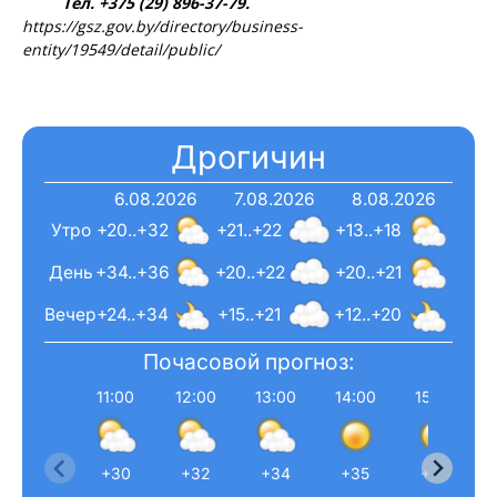
Тел. +375 (29) 896-37-79.
https://gsz.gov.by/directory/business-
entity/19549/detail/public/
Дрогичин
6.08.2026
7.08.2026
8.08.2026
Утро
+20..+32
+21..+22
+13..+18
День
+34..+36
+20..+22
+20..+21
Вечер
+24..+34
+15..+21
+12..+20
Почасовой прогноз:
11:00
12:00
13:00
14:00
15:00
+30
+32
+34
+35
+36