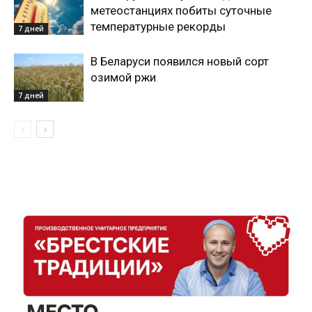
метеостанциях побиты суточные
температурные рекорды
7 дней
В Беларуси появился новый сорт
озимой ржи
7 дней
Газета
"Драгічынскі Веснік"