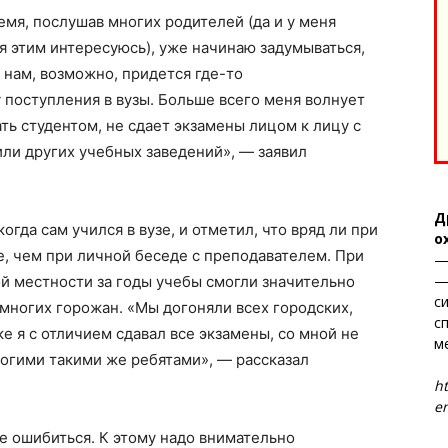
емя, послушав многих родителей (да и у меня
я этим интересуюсь), уже начинаю задумываться,
нам, возможно, придется где-то
 поступления в вузы. Больше всего меня волнует
ать студентом, не сдает экзамены лицом к лицу с
или других учебных заведений», — заявил
Д
огда сам учился в вузе, и отметил, что вряд ли при
о
е, чем при личной беседе с преподавателем. При
—
—
ой местности за годы учебы смогли значительно
с
 многих горожан. «Мы догоняли всех городских,
с
ке я с отличием сдавал все экзамены, со мной не
м
ногими такими же ребятами», — рассказал
Т
ht
en
е ошибиться. К этому надо внимательно