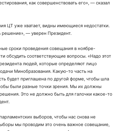
Наша гісторыя
естирования, как совершенствовать его», — сказал
Контакты
Правила использования материалов
ния ЦТ уже хватает, видны имеющиеся недостатки.
Электронные обращения
ь решение», — уверен Президент.
ТЬСЯ
ые сроки проведения совещания в ноябре-
сти обсудить соответствующие вопросы. «Надо этот
Президента людей, которые определяют лицо
подачи Минобразования. Какую-то часть на
сть будет приглашена по другой форме, чтобы шла
тобы были разные точки зрения. Мы их должны
решения. Это не должно быть для галочки какое-то
дент.
парламентских выборов, чтобы нас снова не
выборы мы проводим это очень важное совещание,