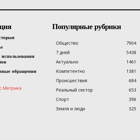
ция
Популярные рубрики
сторыя
Общество
7904
ты
7 дней
5438
 использования
Актуально
1461
лов
Компетентно
1381
нные обращения
Происшествия
684
Реальный сектор
653
Спорт
396
Земля и люди
325