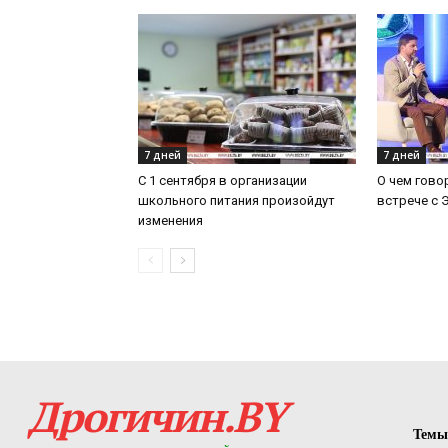
7 дней
7 дней
С 1 сентября в организации
О чем гово
школьного питания произойдут
встрече с
изменения
Дрогичин.BY
Темы