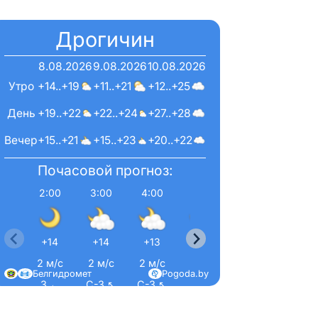
Дрогичин
8.08.2026
9.08.2026
10.08.2026
Утро
+14..+19
+11..+21
+12..+25
День
+19..+22
+22..+24
+27..+28
Вечер
+15..+21
+15..+23
+20..+22
Почасовой прогноз:
2:00
3:00
4:00
5:00
6:00
7:00
+14
+14
+13
+13
+13
+14
2 м/с
2 м/с
2 м/с
1 м/с
1 м/с
2 м/
Белгидромет
Pogoda.by
З ←
С-З ↖
С-З ↖
С ↑
С-В ↗
С ↑