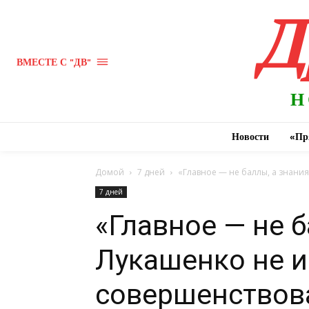
Д
ВМЕСТЕ С "ДВ"
Н
Новости
«Пр
Домой
7 дней
«Главное — не баллы, а знани
7 дней
«Главное — не б
Лукашенко не 
совершенствов