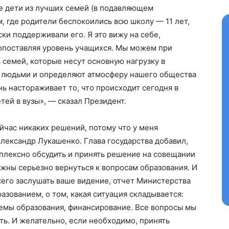
е дети из лучших семей (в подавляющем
м, где родители беспокоились всю школу — 11 лет,
ски поддерживали его. Я это вижу на себе,
сопоставляя уровень учащихся. Мы можем при
ь семей, которые несут основную нагрузку в
 людьми и определяют атмосферу нашего общества
нь настораживает то, что происходит сегодня в
тей в вузы», — сказал Президент.
йчас никаких решений, потому что у меня
лександр Лукашенко. Глава государства добавил,
мплексно обсудить и принять решение на совещании
жны серьезно вернуться к вопросам образования. И
его заслушать ваше видение, отчет Министерства
та
разованием, о том, какая ситуация складывается:
і Веснік"
Редакция "ДВ"
темы образования, финансирование. Все вопросы мы
ь. И желательно, если необходимо, принять