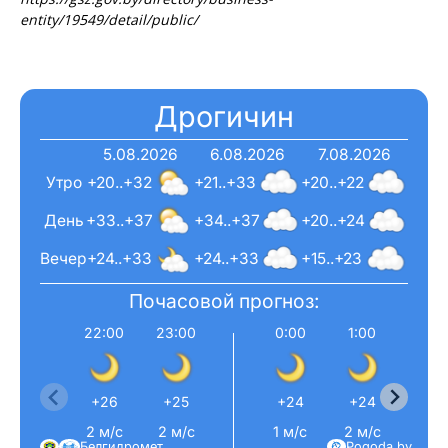
entity/19549/detail/public/
Дрогичин
5.08.2026
6.08.2026
7.08.2026
Утро
+20..+32
+21..+33
+20..+22
День
+33..+37
+34..+37
+20..+24
Вечер
+24..+33
+24..+33
+15..+23
Почасовой прогноз:
22:00
23:00
0:00
1:00
2:0
Газета
"Драгічынскі Веснік"
+26
+25
+24
+24
+23
2 м/с
2 м/с
1 м/с
2 м/с
2 м/
Белгидромет
Pogoda.by