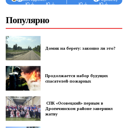
Ю ↓
Ю ↓
Ю ↓
Ю ↓
Ю 
Популярно
ПОДПИСАТЬСЯ
Домик на берегу: законно ли это?
Редакция "ДВ"
Наша гісторыя
Продолжается набор будущих
Контакты
спасателей-пожарных
Правила использования материалов
Электронные обращения
СПК «Осовецкий» первым в
Дрогичинском районе завершил
жатву