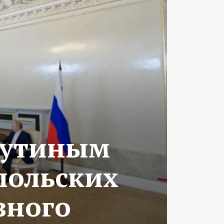
 Путиным
польских
зного