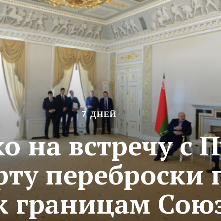
7 ДНЕЙ
о на встречу с
рту переброски 
к границам Сою