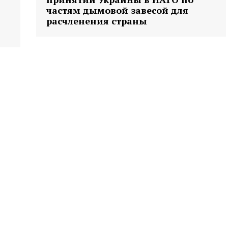
частям дымовой завесой для
расчленения страны
та
і Веснік"
Редакция "ДВ"
Наша гісторыя