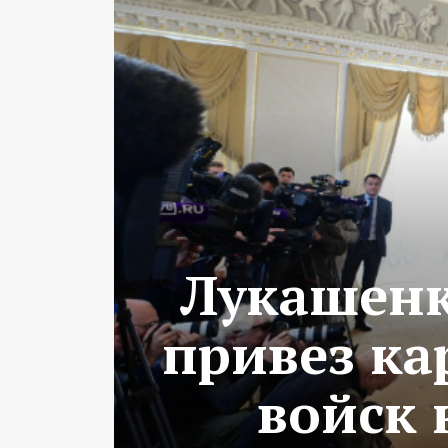
Лукашенк
привез ка
войск 