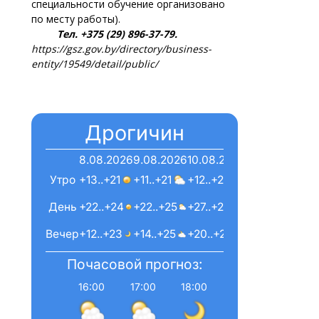
специальности обучение организовано
по месту работы).
Тел. +375 (29) 896-37-79.
https://gsz.gov.by/directory/business-
entity/19549/detail/public/
Дрогичин
8.08.2026
9.08.2026
10.08.2026
Утро
+13..+21
+11..+21
+12..+25
День
+22..+24
+22..+25
+27..+28
Вечер
+12..+23
+14..+25
+20..+22
Почасовой прогноз:
16:00
17:00
18:00
19:00
20:00