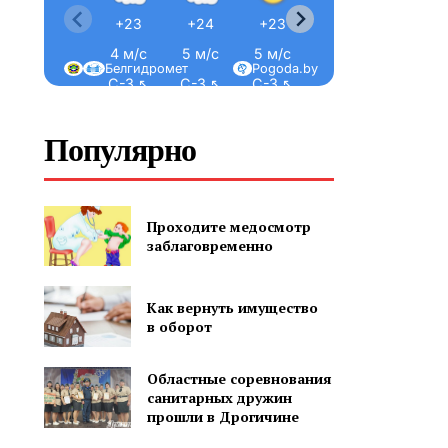
+23
+24
+23
+23
+21
4 м/с
5 м/с
5 м/с
5 м/с
4 м/с
Белгидромет
Pogoda.by
С-З ↖
С-З ↖
С-З ↖
С-З ↖
С ↑
Популярно
Проходите медосмотр
заблаговременно
Как вернуть имущество
в оборот
Областные соревнования
санитарных дружин
прошли в Дрогичине