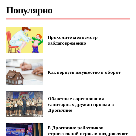
Популярно
ПОДПИСАТЬСЯ
Проходите медосмотр
заблаговременно
Редакция "ДВ"
Как вернуть имущество в оборот
Наша гісторыя
Контакты
Правила использования материалов
Областные соревнования
Электронные обращения
санитарных дружин прошли в
Дрогичине
В Дрогичине работников
строительной отрасли поздравляют