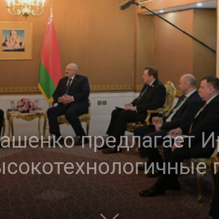
ашенко предлагает И
ысокотехнологичные 