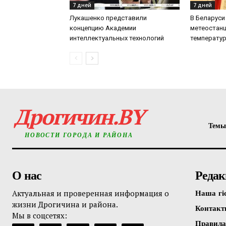
7 дней
7 дней
Лукашенко представили
В Беларуси 
концепцию Академии
метеостанц
интеллектуальных технологий
температу
Дрогичин.BY
Темы
НОВОСТИ ГОРОДА И РАЙОНА
О нас
Редак
Актуальная и проверенная информация о
Наша гі
жизни Дрогичина и района.
Контак
Мы в соцсетях:
Правила