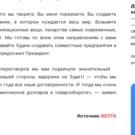
Электронные обращения
Д
ТЬСЯ
о
что вы творите. Вы меня поражаете. Вы создаете
—
ание, в котором нуждается весь мир. Возьмите
—
икационные вещи, лекарства самые современные,
с
с
т. Мы готовы по всем этим направлениям с вами
м
 давайте будем создавать совместные предприятия в
Т
 предложил Президент.
ht
en
 переговоров мы вам подкинули значительный
 нашей стороны задержки не будет) — чтобы мы
о года все наши договоренности. И тогда мы очень
миллионов долларов в товарообороте», — заявил
Источник:
БЕЛТА