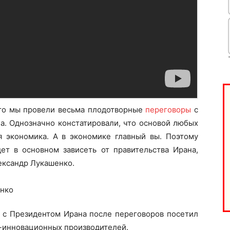
что мы провели весьма плодотворные
переговоры
с
а. Однозначно констатировали, что основой любых
 экономика. А в экономике главный вы. Поэтому
та
ет в основном зависеть от правительства Ирана,
і Веснік"
Редакция "ДВ"
ександр Лукашенко.
Наша гісторыя
Контакты
те с Президентом Ирана после переговоров посетил
Правила использования материалов
-инновационных производителей.