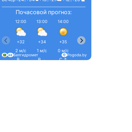
Почасовой прогноз:
12:00
13:00
14:00
15:00
16:00
17:0
+32
+34
+35
+36
+36
+36
2 м/с
1 м/с
0 м/с
1 м/с
1 м/с
3 м/
Белгидромет
Pogoda.by
В →
В →
С ↑
Ю ↓
Ю-З ↙
З ←