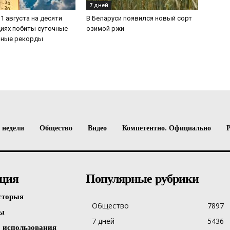
7 дней
1 августа на десяти
В Беларуси появился новый сорт
иях побиты суточные
озимой ржи
рные рекорды
 недели
Общество
Видео
Компетентно. Официально
ция
Популярные рубрики
сторыя
Общество
7897
ты
7 дней
5436
 использования