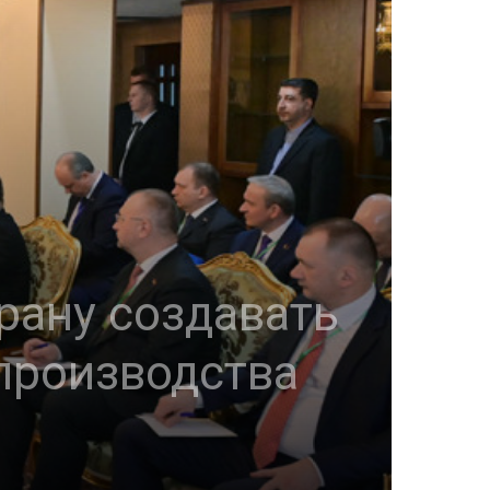
рану создавать
производства