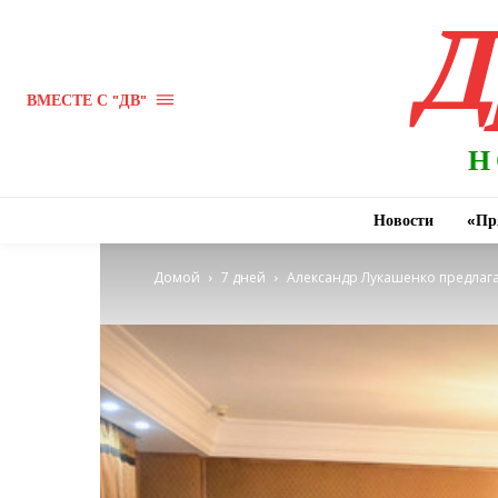
Д
ВМЕСТЕ С "ДВ"
Н
Новости
«Пр
Домой
7 дней
Александр Лукашенко предлага