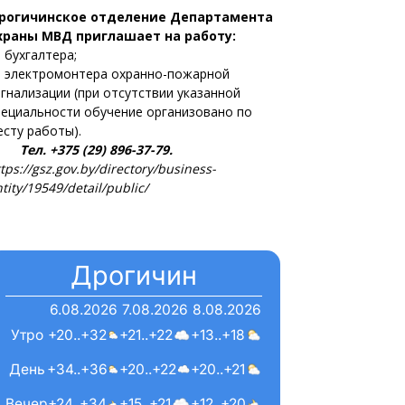
рогичинское отделение Департамента
храны МВД приглашает на работу:
 бухгалтера;
 электромонтера охранно-пожарной
игнализации (при отсутствии указанной
пециальности обучение организовано по
есту работы).
ел. +375 (29) 896-37-79.
tps://gsz.gov.by/directory/business-
tity/19549/detail/public/
Дрогичин
6.08.2026
7.08.2026
8.08.2026
Утро
+20..+32
+21..+22
+13..+18
День
+34..+36
+20..+22
+20..+21
Вечер
+24..+34
+15..+21
+12..+20