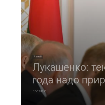
7 дней
Лукашенко: те
года надо при
20/07/2020