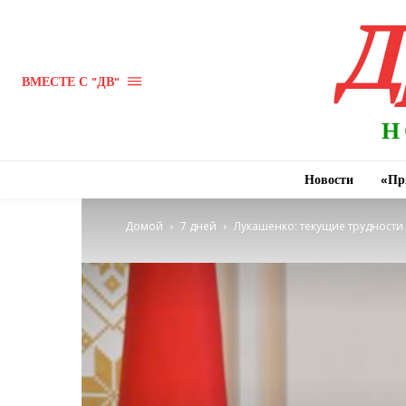
Д
ВМЕСТЕ С "ДВ"
Н
Новости
«Пр
Домой
7 дней
Лукашенко: текущие трудности