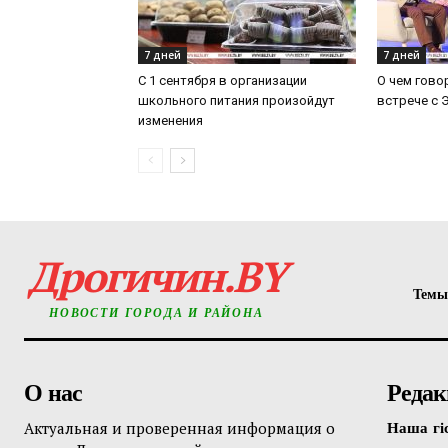
7 дней
7 дней
С 1 сентября в организации
О чем гово
школьного питания произойдут
встрече с
изменения
Дрогичин.BY
Темы
НОВОСТИ ГОРОДА И РАЙОНА
О нас
Редак
Актуальная и проверенная информация о
Наша гі