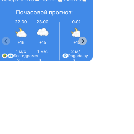
Почасовой прогноз:
22:00
23:00
0:00
1:00
2:00
+16
+15
+15
+14
+14
1 м/с
1 м/с
2 м/с
2 м/с
2 м/с
Белгидромет
Pogoda.by
З ←
З ←
З ←
З ←
З ←