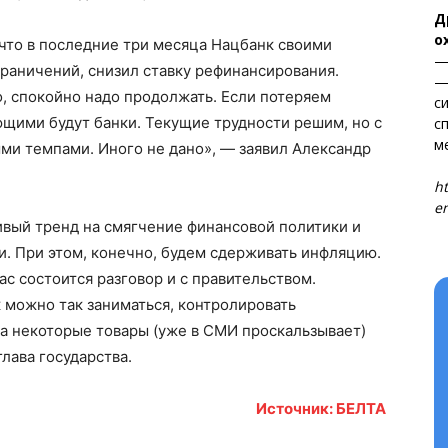
Д
Электронные обращения
о
 что в последние три месяца Нацбанк своими
ТЬСЯ
—
раничений, снизил ставку рефинансирования.
—
, спокойно надо продолжать. Если потеряем
с
ющими будут банки. Текущие трудности решим, но с
с
м
ми темпами. Иного не дано», — заявил Александр
Т
ht
en
чивый тренд на смягчение финансовой политики и
. При этом, конечно, будем сдерживать инфляцию.
ас состоится разговор и с правительством.
к можно так заниматься, контролировать
на некоторые товары (уже в СМИ проскальзывает)
глава государства.
Источник: БЕЛТА