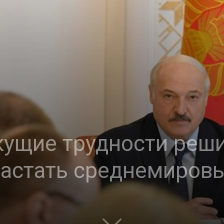
кущие трудности реши
растать среднемиров