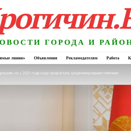
рогичин.
ОВОСТИ ГОРОДА И РАЙО
ямые линии»
Объявления
Рекламодателям
Работа
К
 решим, но с 2021 года надо прирастать среднемировыми темпами