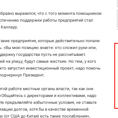
образно выразился, что с того момента помощником
беспечению поддержки работы предприятий стал
 Каллаур.
такие предприятия, которые действительно попали
. «Вы мою позицию знаете: кто сложил руки или,
оддержку государства пусть не рассчитывает.
й на улицу, будут самые жесткие. Но тем, у кого
кто запустил инвестиционный проект, надо помочь
 подчеркнул Президент.
та
і Веснік"
Редакция "ДВ"
этой работе местные органы власти, так как они
 «Общайтесь с директорами и коллективами, надо
Наша гісторыя
 Не предъявляйте избыточные условия, не ставьте
изации долгов, хотя бы в качестве временной
Контакты
ах (от США до Китая) есть такие послабления».
Правила использования материалов