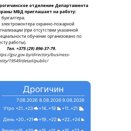
рогичинское отделение Департамента
храны МВД приглашает на работу:
 бухгалтера;
 электромонтера охранно-пожарной
игнализации (при отсутствии указанной
пециальности обучение организовано по
есту работы).
ел. +375 (29) 896-37-79.
tps://gsz.gov.by/directory/business-
tity/19549/detail/public/
Дрогичин
7.08.2026
8.08.2026
9.08.2026
Утро
+21..+23
+14..+19
+11..+21
День
+20..+21
+19..+22
+22..+24
Вечер
+15..+20
+15..+21
+15..+23