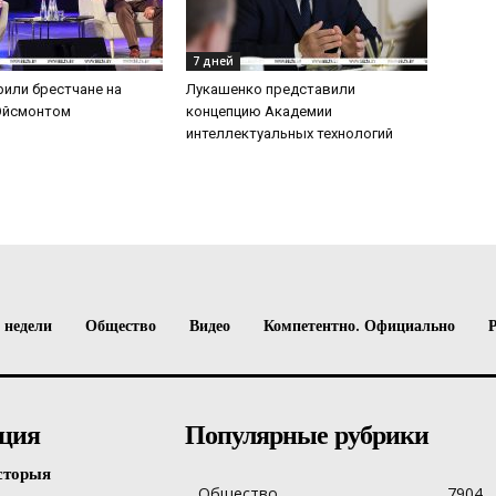
7 дней
рили брестчане на
Лукашенко представили
 Эйсмонтом
концепцию Академии
интеллектуальных технологий
 недели
Общество
Видео
Компетентно. Официально
ция
Популярные рубрики
сторыя
Общество
7904