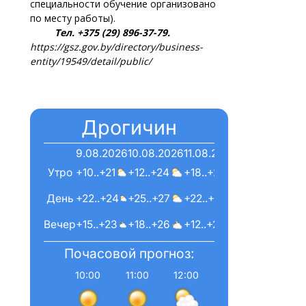
специальности обучение организовано
по месту работы).
Тел. +375 (29) 896-37-79.
https://gsz.gov.by/directory/business-
entity/19549/detail/public/
Дрогичин
9.08.2026
10.08.2026
11.08.2026
Утро
+10..+21
+12..+24
+18..+22
День
+22..+24
+25..+27
+22..+23
Вечер
+15..+23
+18..+26
+12..+21
Почасовой прогноз:
10:00
11:00
12:00
13:00
14:00