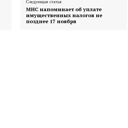
Следующая статья
МНС напоминает об уплате
имущественных налогов не
позднее 17 ноября
та
і Веснік"
Редакция "ДВ"
Наша гісторыя