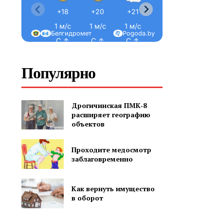
+18
+20
+21
+22
+23
1 м/с
1 м/с
1 м/с
1 м/с
0 м/с
Белгидромет
Pogoda.by
С ↑
С ↑
С ↑
С ↑
С-В ↗
Популярно
Дрогичинская ПМК‑8
расширяет географию
объектов
Проходите медосмотр
заблаговременно
Как вернуть имущество
в оборот