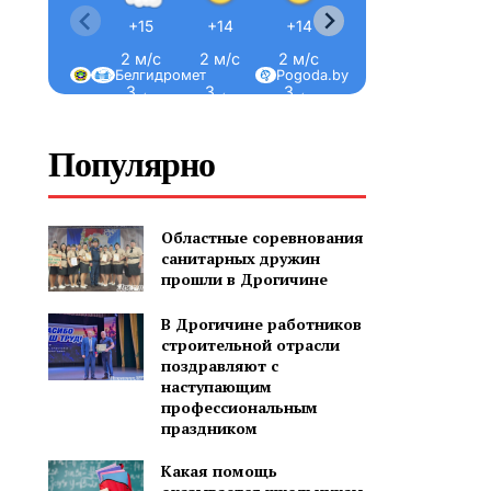
+15
+14
+14
+14
+13
2 м/с
2 м/с
2 м/с
2 м/с
2 м/с
Белгидромет
Pogoda.by
З ←
З ←
З ←
С-З ↖
С-З ↖
Популярно
Областные соревнования
санитарных дружин
прошли в Дрогичине
В Дрогичине работников
строительной отрасли
поздравляют с
наступающим
профессиональным
праздником
Какая помощь