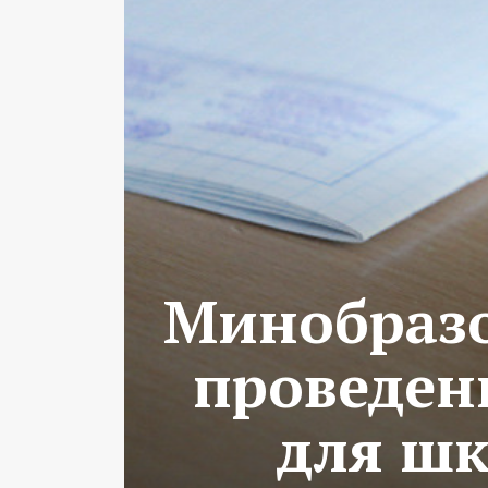
Минобразо
проведен
для шк