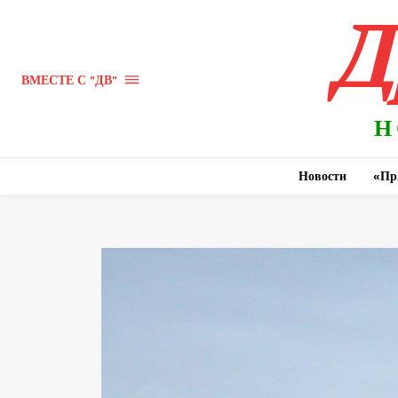
Д
ВМЕСТЕ С "ДВ"
Н
Новости
«Пр