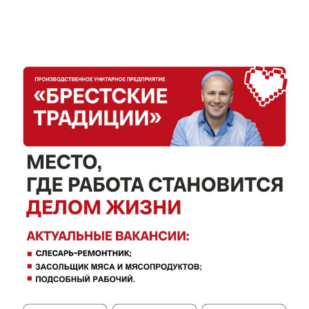
Газета
"Драгічынскі Веснік"