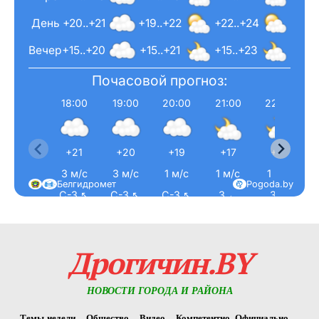
День
+20..+21
+19..+22
+22..+24
Вечер
+15..+20
+15..+21
+15..+23
Почасовой прогноз:
18:00
19:00
20:00
21:00
22:00
+21
+20
+19
+17
+16
3 м/с
3 м/с
1 м/с
1 м/с
1 м/с
Белгидромет
Pogoda.by
С-З ↖
С-З ↖
С-З ↖
З ←
З ←
Дрогичин.BY
НОВОСТИ ГОРОДА И РАЙОНА
Темы недели
Общество
Видео
Компетентно. Официально