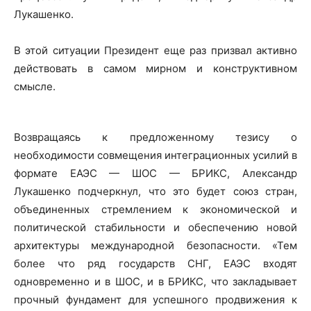
Лукашенко.
В этой ситуации Президент еще раз призвал активно
Редакция "ДВ"
действовать в самом мирном и конструктивном
смысле.
Наша гісторыя
Контакты
Правила использования материалов
Возвращаясь к предложенному тезису о
необходимости совмещения интеграционных усилий в
Электронные обращения
формате ЕАЭС — ШОС — БРИКС, Александр
Лукашенко подчеркнул, что это будет союз стран,
объединенных стремлением к экономической и
политической стабильности и обеспечению новой
архитектуры международной безопасности. «Тем
более что ряд государств СНГ, ЕАЭС входят
одновременно и в ШОС, и в БРИКС, что закладывает
прочный фундамент для успешного продвижения к