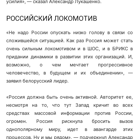
усилия», — сказал Александр Лукашенко.
РОССИЙСКИЙ ЛОКОМОТИВ
«Не надо России опускать низко голову в связи со
сложившейся ситуацией. Как раз Россия может стать
очень сильным локомотивом и в ШОС, и в БРИКС в
придании динамики в развитии этих организаций. И,
возможно, о чем мечтает прогрессивное
Газета
человечество, в будущем и их объединении», —
"Драгічынскі Веснік"
заявил белорусский лидер.
«Россия должна быть очень активной. Авторитет ее,
несмотря на то, что тут Запад кричит во всех
средствах массовой информации против России,
огромен. Россия рискнула бросить вызов
однополярному миру, идет в авангарде этих
ПОДПИСАТЬСЯ
процессов. Ну и мы рядом», — подчеркнул Александр