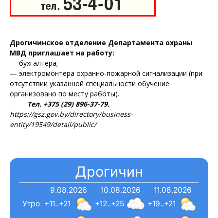
Дрогичинское отделение Департамента охраны
МВД приглашает на работу:
— бухгалтера;
— электромонтера охранно-пожарной сигнализации (при
отсутствии указанной специальности обучение
организовано по месту работы).
Тел. +375 (29) 896-37-79.
https://gsz.gov.by/directory/business-
entity/19549/detail/public/
Газета
"Драгічынскі Веснік"
Дрогичин
9.08.2026
10.08.2026
11.08.2026
Утро
+11..+21
+12..+25
+19..+21