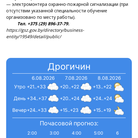
— электромонтера охранно-пожарной сигнализации (при
отсутствии указанной специальности обучение
организовано по месту работы).
Тел. +375 (29) 896-37-79.
https://gsz.gov.by/directory/business-
entity/19549/detail/public/
Дрогичин
6.08.2026
7.08.2026
8.08.2026
Утро
+21..+33
+20..+22
+13..+22
День
+34..+37
+20..+24
+24..+24
Вечер
+24..+33
+15..+23
+15..+19
Почасовой прогноз:
2:00
3:00
4:00
5:00
6:00