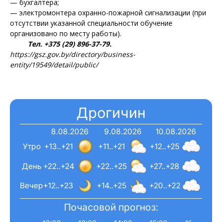
"Драгічынскі Веснік"
— бухгалтера;
— электромонтера охранно-пожарной сигнализации (при
отсутствии указанной специальности обучение
организовано по месту работы).
Тел. +375 (29) 896-37-79.
https://gsz.gov.by/directory/business-
entity/19549/detail/public/
ПОДПИСАТЬСЯ
Дрогичин
8.08.2026
9.08.2026
10.08.2026
Редакция "ДВ"
Утро
+13..+21
+11..+21
+12..+25
Наша гісторыя
День
+22..+24
+22..+25
+27..+28
Контакты
Вечер
+12..+23
+14..+25
+20..+22
Правила использования материалов
Почасовой прогноз:
Электронные обращения