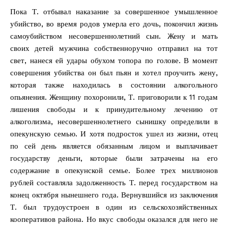
Пока Т. отбывал наказание за совершенное умышленное
убийство, во время родов умерла его дочь, покончил жизнь
самоубийством несовершеннолетний сын. Жену и мать
своих детей мужчина собственноручно отправил на тот
свет, нанеся ей удары обухом топора по голове. В момент
совершения убийства он был пьян и хотел проучить жену,
которая также находилась в состоянии алкогольного
опьянения. Женщину похоронили, Т. приговорили к 11 годам
лишения свободы и к принудительному лечению от
алкоголизма, несовершеннолетнего сынишку определили в
опекунскую семью. И хотя подросток ушел из жизни, отец
по сей день является обязанным лицом и выплачивает
государству деньги, которые были затрачены на его
содержание в опекунской семье. Более трех миллионов
рублей составляла задолженность Т. перед государством на
конец октября нынешнего года. Вернувшийся из заключения
Т. был трудоустроен в один из сельскохозяйственных
кооперативов района. Но вкус свободы оказался для него не