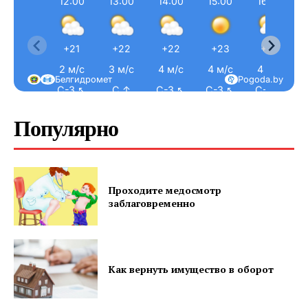
12:00
13:00
14:00
15:00
16:00
+21
+22
+22
+23
+23
2 м/с
3 м/с
4 м/с
4 м/с
4 м/с
Белгидромет
Pogoda.by
С-З ↖
С ↑
С-З ↖
С-З ↖
С-З ↖
Популярно
Проходите медосмотр
заблаговременно
Как вернуть имущество в оборот