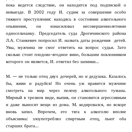
пока ведется следствие, он находится под подпиской о
невыезде. В 2002 году И. судим за совершение особо
тяжкого преступления: находясь в состоянии алкогольного
опьянения, он изнасиловал несовершеннолетнюю
односельчанку. Председатель суда Дрогичинского района
Л.А. Станкевич попросил И. назвать даты рождения детей.
Увы, мужчина не смог ответить на вопрос судьи. Зато
сколько стоит плодово-ягодное вино, большим поклонником
которого он является, И. ответил без запинки…
М. — не только отец двух дочерей, но и дедушка. Казалось
бы, живи и радуйся! Но очень уж нравится мужчине
смотреть на мир через пелену алкогольного тумана.
Мирный в трезвом виде, выпив, он становится агрессивным
и даже выносит вещи из дома. М. кодировался, но вскоре
вновь запил. Впрочем, его тяга к алкоголю вполне
объяснима: злоупотреблял спиртным отец, пьют оба
старших брата…