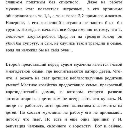
слишком приятным без спиртного. Даже на работе
мужчина стал появляться нетрезвым, в его организме
обнаруживалось то 1,4, а то и вовсе 2,2 промилле алкоголя.
Наверное, в его жизненной ситуации не запить было бы
трудно. Но ведь и начались все беды именно потому, что Т.
алкоголем злоупотреблял. Вряд ли на трезвую голову он
убил бы супругу, и сын, не случись такой трагедии в семье,
вряд ли наложил бы на себя руки…
Второй представший перед судом мужчина является главой
многодетной семьи, где воспитываются пятеро детей. Что-
что, а рожать на свет детишек неблагополучные родители
умеют! Местное хозяйство предоставило семье прекрасный
«президентский» домик, в котором супруги развели
антисанитарию, а детишкам не всегда есть что кушать. И.
нигде не работает, хотя должен выплачивать алименты на
детей. По словам мужчины, на работу его не принимают,
потому что пьет. Но есть и еще одна причина: у И.
репутация человека, склонного к воровству. Вот и сейчас,