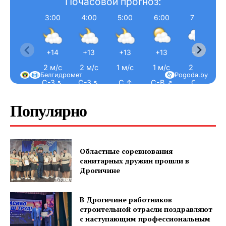
Почасовой прогноз:
3:00
4:00
5:00
6:00
7:00
+14
+13
+13
+13
+14
2 м/с
2 м/с
1 м/с
1 м/с
2 м/с
Белгидромет
Pogoda.by
С-З ↖
С-З ↖
С ↑
С-В ↗
С ↑
Популярно
Областные соревнования
санитарных дружин прошли в
Дрогичине
В Дрогичине работников
строительной отрасли поздравляют
с наступающим профессиональным