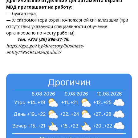
Дрогичинское отделение Департамента охраны
Газета
МВД приглашает на работу:
"Драгічынскі Веснік"
— бухгалтера;
— электромонтера охранно-пожарной сигнализации (при
отсутствии указанной специальности обучение
организовано по месту работы).
Тел. +375 (29) 896-37-79.
https://gsz.gov.by/directory/business-
entity/19549/detail/public/
ПОДПИСАТЬСЯ
Дрогичин
Редакция "ДВ"
8.08.2026
9.08.2026
10.08.2026
Утро
+14..+19
+11..+21
+12..+25
Наша гісторыя
День
+19..+22
+22..+24
+27..+28
Контакты
Вечер
+15..+21
+15..+23
+20..+22
Правила использования материалов
Электронные обращения