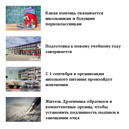
Какая помощь оказывается
Газета
школьникам и будущим
"Драгічынскі Веснік"
первоклассникам
Подготовка к новому учебному году
завершается
ПОДПИСАТЬСЯ
С 1 сентября в организации
школьного питания произойдут
изменения
Редакция "ДВ"
Житель Дрогичина обратился в
компетентные органы, чтобы
установить подлинность подписи в
Наша гісторыя
завещании отца
Контакты