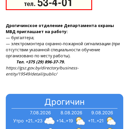
Дрогичинское отделение Департамента охраны
МВД приглашает на работу:
— бухгалтера;
— электромонтера охранно-пожарной сигнализации (при
отсутствии указанной специальности обучение
организовано по месту работы).
Тел. +375 (29) 896-37-79.
https://gsz.gov.by/directory/business-
entity/19549/detail/public/
Дрогичин
7.08.2026
8.08.2026
9.08.2026
Утро
+21..+23
+14..+19
+11..+21