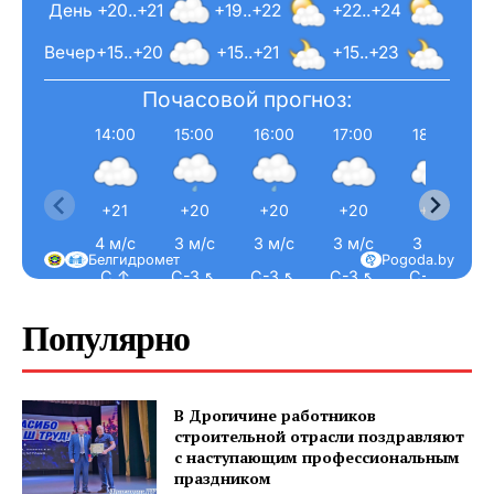
День
+20..+21
+19..+22
+22..+24
Вечер
+15..+20
+15..+21
+15..+23
Почасовой прогноз:
14:00
15:00
16:00
17:00
18:00
+21
+20
+20
+20
+21
4 м/с
3 м/с
3 м/с
3 м/с
3 м/с
Белгидромет
Pogoda.by
С ↑
С-З ↖
С-З ↖
С-З ↖
С-З ↖
Популярно
В Дрогичине работников
строительной отрасли поздравляют
с наступающим профессиональным
праздником