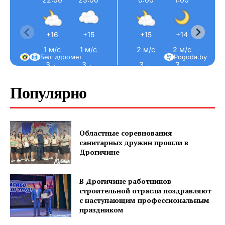
+16
+15
+15
+14
+14
1 м/с
1 м/с
2 м/с
2 м/с
2 м/
Белгидромет
Pogoda.by
З ←
З ←
З ←
З ←
З ←
Популярно
Газета
"Драгічынскі Веснік"
Областные соревнования
санитарных дружин прошли в
Дрогичине
В Дрогичине работников
строительной отрасли поздравляют
с наступающим профессиональным
ПОДПИСАТЬСЯ
праздником