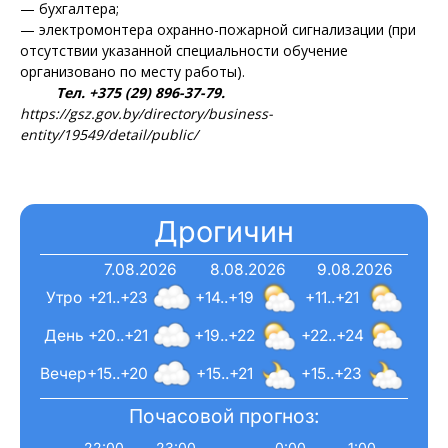
— бухгалтера;
— электромонтера охранно-пожарной сигнализации (при
отсутствии указанной специальности обучение
организовано по месту работы).
Тел. +375 (29) 896-37-79.
https://gsz.gov.by/directory/business-
entity/19549/detail/public/
Дрогичин
7.08.2026
8.08.2026
9.08.2026
Утро
+21..+23
+14..+19
+11..+21
День
+20..+21
+19..+22
+22..+24
Вечер
+15..+20
+15..+21
+15..+23
Почасовой прогноз:
22:00
23:00
0:00
1:00
2:0