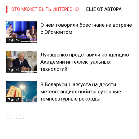
ПОДПИСАТЬСЯ
ЭТО МОЖЕТ БЫТЬ ИНТЕРЕСНО
ЕЩЕ ОТ АВТОРА
О чем говорили брестчане на встрече
с Эйсмонтом
Редакция "ДВ"
7 дней
Наша гісторыя
Лукашенко представили концепцию
Контакты
Академии интеллектуальных
технологий
Правила использования материалов
7 дней
Электронные обращения
В Беларуси 1 августа на десяти
метеостанциях побиты суточные
температурные рекорды
7 дней