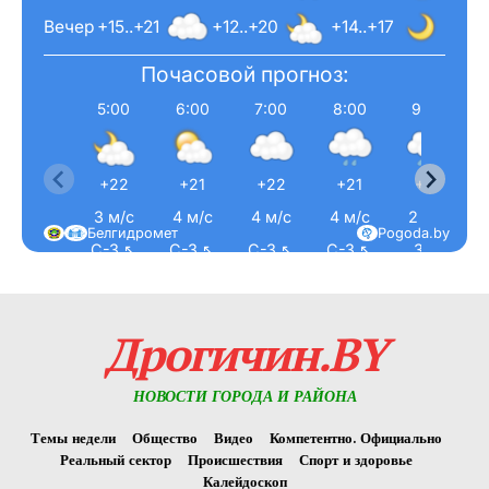
Вечер
+15..+21
+12..+20
+14..+17
Почасовой прогноз:
5:00
6:00
7:00
8:00
9:00
+22
+21
+22
+21
+21
3 м/с
4 м/с
4 м/с
4 м/с
2 м/с
Белгидромет
Pogoda.by
С-З ↖
С-З ↖
С-З ↖
С-З ↖
З ←
Дрогичин.BY
НОВОСТИ ГОРОДА И РАЙОНА
Темы недели
Общество
Видео
Компетентно. Официально
Реальный сектор
Происшествия
Спорт и здоровье
Калейдоскоп