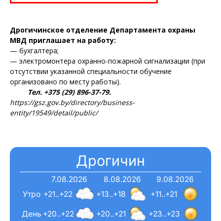
Дрогичинское отделение Департамента охраны
МВД приглашает на работу:
— бухгалтера;
— электромонтера охранно-пожарной сигнализации (при
отсутствии указанной специальности обучение
организовано по месту работы).
Тел. +375 (29) 896-37-79.
https://gsz.gov.by/directory/business-
entity/19549/detail/public/
Дрогичин
7.08.2026
8.08.2026
9.08.2026
Утро
+21..+22
+13..+18
+11..+21
День
+20..+22
+20..+21
+23..+23