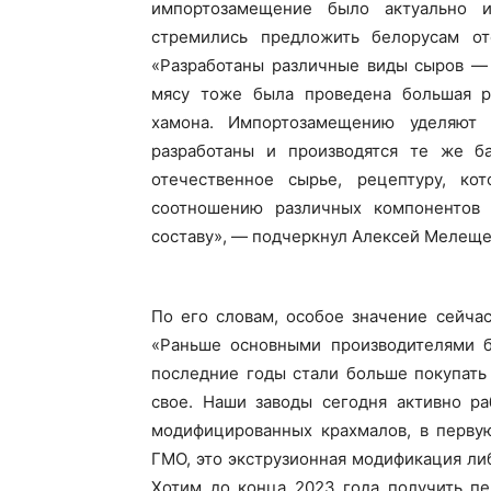
импортозамещение было актуально 
стремились предложить белорусам от
«Разработаны различные виды сыров — 
мясу тоже была проведена большая ра
хамона. Импортозамещению уделяют 
разработаны и производятся те же б
отечественное сырье, рецептуру, ко
соотношению различных компонентов 
составу», — подчеркнул Алексей Мелеще
По его словам, особое значение сейча
«Раньше основными производителями б
последние годы стали больше покупать 
Газе
"Драгічынск
свое. Наши заводы сегодня активно р
модифицированных крахмалов, в перву
ГМО, это экструзионная модификация л
Хотим до конца 2023 года получить п