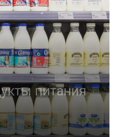
дукты питания
е