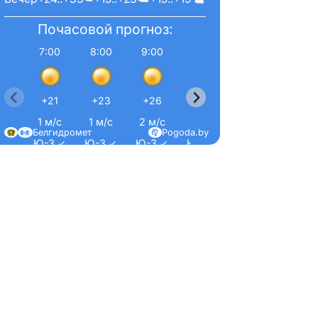
Почасовой прогноз:
7:00
8:00
9:00
10:00
11:00
12:0
+21
+23
+26
+28
+31
+33
1 м/с
1 м/с
2 м/с
2 м/с
2 м/с
2 м/
Белгидромет
Pogoda.by
Ю-З ↙
Ю-З ↙
Ю-З ↙
Ю-З ↙
Ю-З ↙
Ю-З 