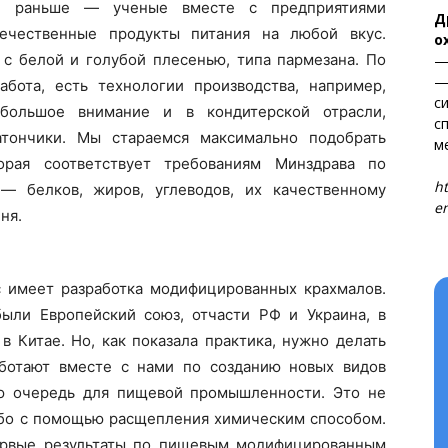
и раньше — ученые вместе с предприятиями
Д
ечественные продукты питания на любой вкус.
о
с белой и голубой плесенью, типа пармезана. По
—
—
бота, есть технологии производства, например,
с
большое внимание и в кондитерской отрасли,
с
атончики. Мы стараемся максимально подобрать
м
торая соответствует требованиям Минздрава по
Т
ht
— белков, жиров, углеводов, их качественному
en
ня.
с имеет разработка модифицированных крахмалов.
ыли Европейский союз, отчасти РФ и Украина, в
в Китае. Но, как показала практика, нужно делать
та
і Веснік"
аботают вместе с нами по созданию новых видов
Редакция "ДВ"
ю очередь для пищевой промышленности. Это не
ибо с помощью расщепления химическим способом.
Наша гісторыя
ервые результаты по пищевым модифицированным