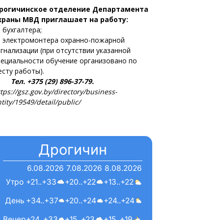
рогичинское отделение Департамента
храны МВД приглашает на работу:
 бухгалтера;
 электромонтера охранно-пожарной
игнализации (при отсутствии указанной
пециальности обучение организовано по
есту работы).
ел. +375 (29) 896-37-79.
tps://gsz.gov.by/directory/business-
tity/19549/detail/public/
Дрогичин
6.08.2026
7.08.2026
8.08.2026
Утро
+21..+33
+20..+22
+13..+22
День
+34..+37
+20..+24
+24..+24
Вечер
+24..+33
+15..+23
+15..+19