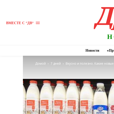
Д
ВМЕСТЕ С "ДВ"
Н
Новости
«Пр
Домой
7 дней
Вкусно и полезно. Какие новы