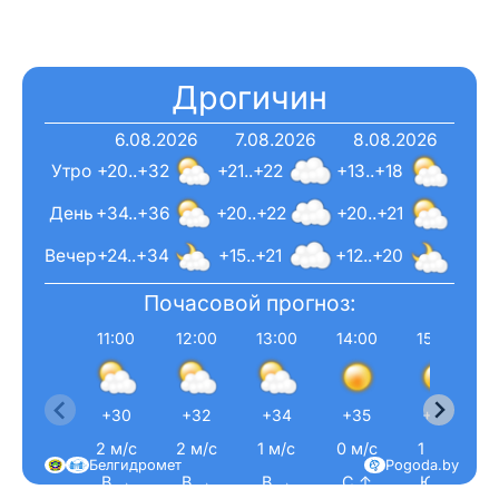
Дрогичин
6.08.2026
7.08.2026
8.08.2026
Утро
+20..+32
+21..+22
+13..+18
День
+34..+36
+20..+22
+20..+21
Вечер
+24..+34
+15..+21
+12..+20
Почасовой прогноз:
11:00
12:00
13:00
14:00
15:00
+30
+32
+34
+35
+36
2 м/с
2 м/с
1 м/с
0 м/с
1 м/с
Белгидромет
Pogoda.by
В →
В →
В →
С ↑
Ю ↓