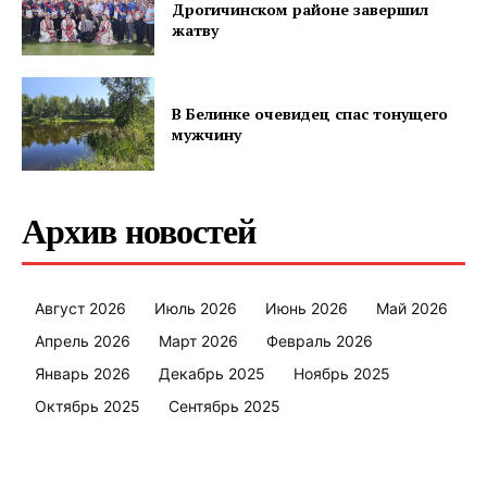
Дрогичинском районе завершил
жатву
ПОДПИСАТЬСЯ
В Белинке очевидец спас тонущего
мужчину
Редакция "ДВ"
Архив новостей
Наша гісторыя
Контакты
Август 2026
Июль 2026
Июнь 2026
Май 2026
Правила использования материалов
Апрель 2026
Март 2026
Февраль 2026
Электронные обращения
Январь 2026
Декабрь 2025
Ноябрь 2025
Октябрь 2025
Сентябрь 2025