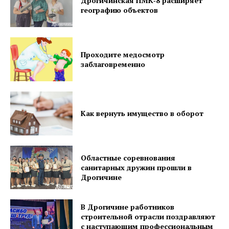
Дрогичинская ПМК‑8 расширяет
Правила использования материалов
географию объектов
Электронные обращения
Проходите медосмотр
заблаговременно
Как вернуть имущество в оборот
Областные соревнования
санитарных дружин прошли в
Дрогичине
В Дрогичине работников
строительной отрасли поздравляют
с наступающим профессиональным