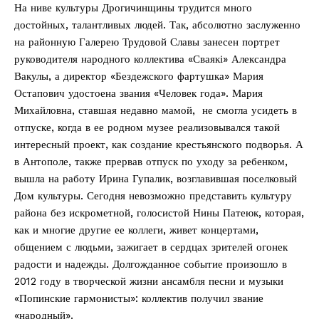
На ниве культуры Дрогичинщины трудится много
достойных, талантливых людей. Так, абсолютно заслуженно
на районную Галерею Трудовой Славы занесен портрет
руководителя народного коллектива «Сваякі» Александра
Вакулы, а директор «Бездежского фартушка» Мария
Остапович удостоена звания «Человек года». Мария
Михайловна, ставшая недавно мамой, не смогла усидеть в
отпуске, когда в ее родном музее реализовывался такой
интересный проект, как создание крестьянского подворья. А
в Антополе, также прервав отпуск по уходу за ребенком,
вышла на работу Ирина Гупалик, возглавившая поселковый
Дом культуры. Сегодня невозможно представить культуру
района без искрометной, голосистой Нины Патеюк, которая,
как и многие другие ее коллеги, живет концертами,
общением с людьми, зажигает в сердцах зрителей огонек
радости и надежды. Долгожданное событие произошло в
2012 году в творческой жизни ансамбля песни и музыки
«Попинские гармонисты»: коллектив получил звание
«народный».