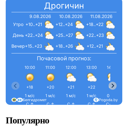
Дрогичин
9.08.2026
10.08.2026
11.08.2026
Утро
+10..+21
+12..+24
+18..+22
День
+22..+24
+25..+27
+22..+23
Вечер
+15..+23
+18..+26
+12..+21
Почасовой прогноз:
10:00
11:00
12:00
13:00
14:00
+18
+20
+21
+22
+23
1 м/с
1 м/с
1 м/с
1 м/с
0 м/с
Белгидромет
Pogoda.by
С ↑
С ↑
С ↑
С ↑
С-В ↗
Популярно