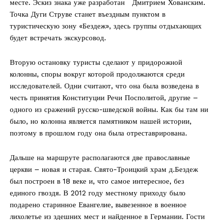
месте. Эскиз знака уже разработан Дмитрием Хованским.
Точка Дуги Струве станет въездным пунктом в
туристическую зону «Бездеж», здесь группы отдыхающих
будет встречать экскурсовод.
Вторую остановку туристы сделают у придорожной
колонны, споры вокруг которой продолжаются среди
исследователей. Одни считают, что она была возведена в
честь принятия Конституции Речи Посполитой, другие –
одного из сражений русско-шведской войны. Как бы там ни
было, но колонна является памятником нашей истории,
поэтому в прошлом году она была отреставрирована.
Дальше на маршруте располагаются две православные
церкви – новая и старая. Свято-Троицкий храм д.Бездеж
был построен в 18 веке и, что самое интересное, без
единого гвоздя. В 2012 году местному приходу было
подарено старинное Евангелие, вывезенное в военное
лихолетье из здешних мест и найденное в Германии. Гости