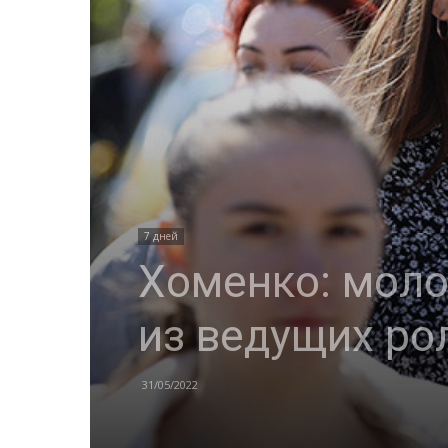
7 дней
Хоменко: моло
из ведущих ро
31/05/2022