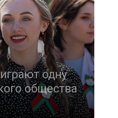
играют одну
кого общества