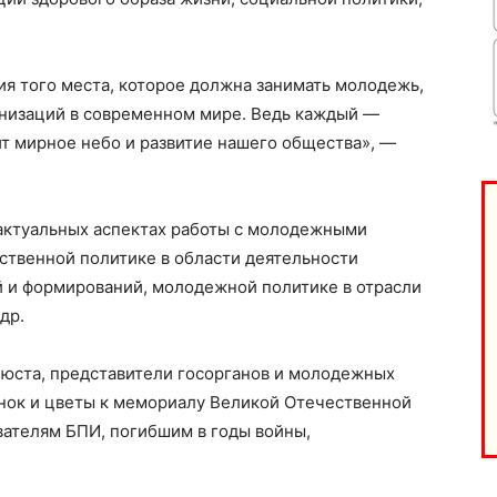
я того места, которое должна занимать молодежь,
низаций в современном мире. Ведь каждый —
та
ит мирное небо и развитие нашего общества», —
і Веснік"
Редакция "ДВ"
Наша гісторыя
актуальных аспектах работы с молодежными
Контакты
твенной политике в области деятельности
и формирований, молодежной политике в отрасли
Правила использования материалов
др.
Электронные обращения
ТЬСЯ
юста, представители госорганов и молодежных
нок и цветы к мемориалу Великой Отечественной
вателям БПИ, погибшим в годы войны,