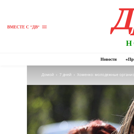
Д
ВМЕСТЕ С "ДВ"
Н
Новости
«Пр
Домой
7 дней
Хоменко: молодежные организа