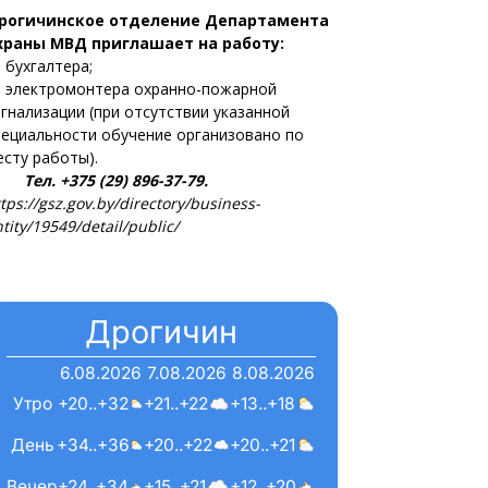
рогичинское отделение Департамента
храны МВД приглашает на работу:
 бухгалтера;
 электромонтера охранно-пожарной
игнализации (при отсутствии указанной
пециальности обучение организовано по
есту работы).
ел. +375 (29) 896-37-79.
tps://gsz.gov.by/directory/business-
tity/19549/detail/public/
Дрогичин
6.08.2026
7.08.2026
8.08.2026
Утро
+20..+32
+21..+22
+13..+18
День
+34..+36
+20..+22
+20..+21
Вечер
+24..+34
+15..+21
+12..+20