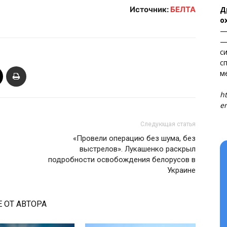
Д
Источник:
БЕЛТА
о
—
—
с
с
м
Т
ht
en
Следующая статья
«Провели операцию без шума, без
выстрелов». Лукашенко раскрыл
подробности освобождения белорусов в
Украине
 ОТ АВТОРА