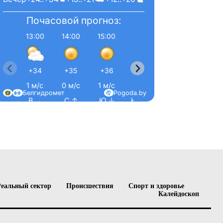
Почасовой прогноз:
13:00
14:00
15:00
16:00
17:00
18:0
+34
+35
+36
+36
+36
+35
1 м/с
0 м/с
1 м/с
1 м/с
3 м/с
2 м/
Белгидромет
Pogoda.by
В →
С ↑
Ю ↓
Ю-З ↙
З ←
С-З 
Реальный сектор
Происшествия
Спорт и здоровье
Калейдоскоп