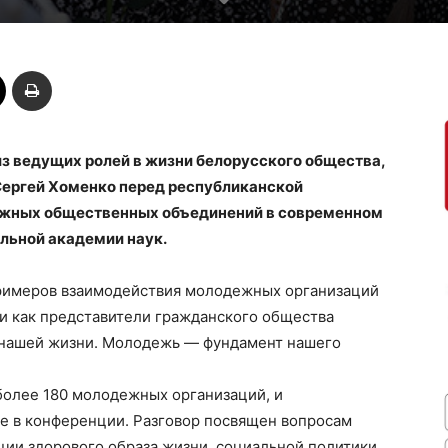
з ведущих ролей в жизни белорусского общества,
Сергей Хоменко перед республиканской
ежных общественных объединений в современном
льной академии наук.
римеров взаимодействия молодежных организаций
и как представители гражданского общества
в нашей жизни. Молодежь — фундамент нашего
 более 180 молодежных организаций, и
ие в конференции. Разговор посвящен вопросам
ции здорового образа жизни, социальной политики,