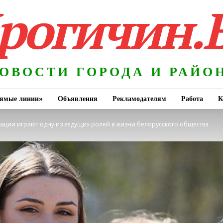
рогичин.
ОВОСТИ ГОРОДА И РАЙО
ямые линии»
Объявления
Рекламодателям
Работа
К
ции играют одну из ведущих ролей в жизни белорусского общества