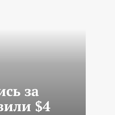
ись за
вили $4