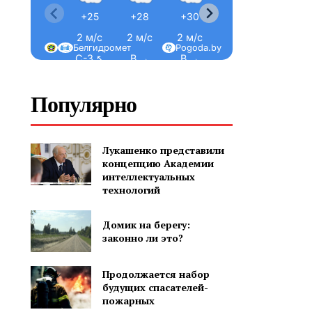
+25
+28
+30
+32
+34
2 м/с
2 м/с
2 м/с
2 м/с
1 м/с
Белгидромет
Pogoda.by
С-З ↖
В →
В →
В →
В →
Популярно
Лукашенко представили
концепцию Академии
интеллектуальных
технологий
Домик на берегу:
законно ли это?
Продолжается набор
будущих спасателей-
пожарных