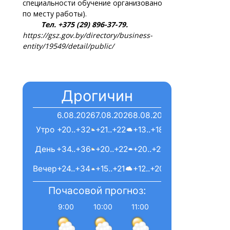
специальности обучение организовано
по месту работы).
Тел. +375 (29) 896-37-79.
https://gsz.gov.by/directory/business-
entity/19549/detail/public/
Дрогичин
6.08.2026
7.08.2026
8.08.2026
Утро
+20..+32
+21..+22
+13..+18
День
+34..+36
+20..+22
+20..+21
Вечер
+24..+34
+15..+21
+12..+20
Почасовой прогноз:
9:00
10:00
11:00
12:00
13:00