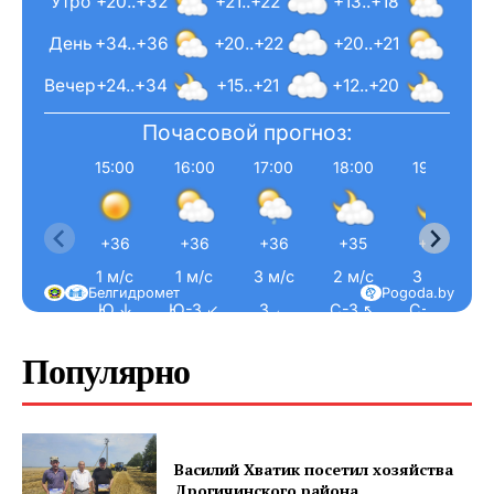
Утро
+20..+32
+21..+22
+13..+18
День
+34..+36
+20..+22
+20..+21
Вечер
+24..+34
+15..+21
+12..+20
Почасовой прогноз:
15:00
16:00
17:00
18:00
19:00
+36
+36
+36
+35
+34
1 м/с
1 м/с
3 м/с
2 м/с
3 м/с
Белгидромет
Pogoda.by
Ю ↓
Ю-З ↙
З ←
С-З ↖
С-З ↖
Популярно
Василий Хватик посетил хозяйства
Дрогичинского района