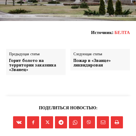
Газета
"Драгічынскі Веснік"
Источник:
БЕЛТА
Предыдущая статья
Следующая статья
Горит болото на
Пожар в «Званце»
территории заказника
ликвидирован
«Званец»
ПОДПИСАТЬСЯ
Редакция "ДВ"
ПОДЕЛИТЬСЯ НОВОСТЬЮ:
Наша гісторыя
Контакты