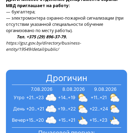
МВД приглашает на работу:
— бухгалтера;
— электромонтера охранно-пожарной сигнализации (при
отсутствии указанной специальности обучение
организовано по месту работы).
Тел. +375 (29) 896-37-79.
https://gsz.gov.by/directory/business-
entity/19549/detail/public/
Дрогичин
7.08.2026
8.08.2026
9.08.2026
Утро
+21..+23
+14..+19
+11..+21
День
+20..+21
+19..+22
+22..+24
Вечер
+15..+20
+15..+21
+15..+23
Почасовой прогноз: