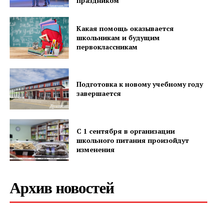
Газета
праздником
"Драгічынскі Веснік"
Какая помощь оказывается
школьникам и будущим
первоклассникам
Подготовка к новому учебному году
завершается
ПОДПИСАТЬСЯ
С 1 сентября в организации
школьного питания произойдут
Редакция "ДВ"
изменения
Наша гісторыя
Архив новостей
Контакты
Правила использования материалов
Электронные обращения