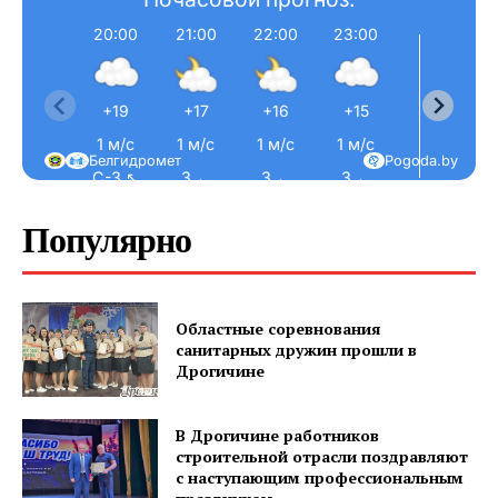
20:00
21:00
22:00
23:00
0:0
+19
+17
+16
+15
+15
1 м/с
1 м/с
1 м/с
1 м/с
2 м/
Белгидромет
Pogoda.by
С-З ↖
З ←
З ←
З ←
З ←
Популярно
Областные соревнования
санитарных дружин прошли в
Дрогичине
В Дрогичине работников
строительной отрасли поздравляют
с наступающим профессиональным