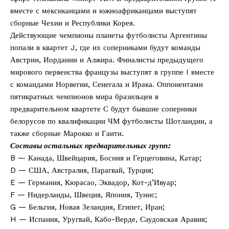
вместе с мексиканцами и южноафриканцами выступят
сборные Чехии и Республики Корея.
Действующие чемпионы планеты футболисты Аргентины
попали в квартет J, где их соперниками будут команды
Австрии, Иордании и Алжира. Финалисты предыдущего
мирового первенства французы выступят в группе I вместе
с командами Норвегии, Сенегала и Ирака. Оппонентами
пятикратных чемпионов мира бразильцев в
предварительном квартете С будут бывшие соперники
белорусов по квалификации ЧМ футболисты Шотландии, а
также сборные Марокко и Гаити.
Составы остальных предварительных групп:
B — Канада, Швейцария, Босния и Герцеговина, Катар;
D — США, Австралия, Парагвай, Турция;
E — Германия, Кюрасао, Эквадор, Кот-д’Ивуар;
F — Нидерланды, Швеция, Япония, Тунис;
G — Бельгия, Новая Зеландия, Египет, Иран;
H — Испания, Уругвай, Кабо-Верде, Саудовская Аравия;