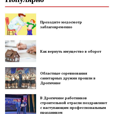
ПОДПИСАТЬСЯ
Проходите медосмотр
заблаговременно
Редакция "ДВ"
Как вернуть имущество в оборот
Наша гісторыя
Контакты
Областные соревнования
Правила использования материалов
санитарных дружин прошли в
Электронные обращения
Дрогичине
В Дрогичине работников
строительной отрасли поздравляют
с наступающим профессиональным
праздником