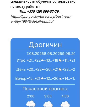
специальности обучение организовано
по месту работы).
Тел. +375 (29) 896-37-79.
https://gsz.gov.by/directory/business-
entity/19549/detail/public/
Дрогичин
7.08.2026
8.08.2026
9.08.2026
Утро
+21..+22
+13..+18
+11..+21
День
+20..+22
+20..+21
+23..+23
Вечер
+15..+21
+12..+20
+14..+17
Почасовой прогноз:
2:00
3:00
4:00
5:00
6:00