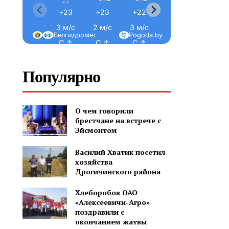
+23
+23
+22
+22
+21
3 м/с
2 м/с
3 м/с
3 м/с
4 м/с
Белгидромет
Pogoda.by
С ↑
С ↑
С ↑
С-З ↖
С-З ↖
Популярно
О чем говорили
брестчане на встрече с
Эйсмонтом
Василий Хватик посетил
хозяйства
Дрогичинского района
Хлеборобов ОАО
«Алексеевичи-Агро»
поздравили с
окончанием жатвы