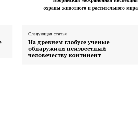
Кобринская межрайонная инспекция
Контакты
охраны животного и растительного мира
Правила использования материалов
Электронные обращения
ТЬСЯ
Следующая статья
е
На древнем глобусе ученые
обнаружили неизвестный
человечеству континент