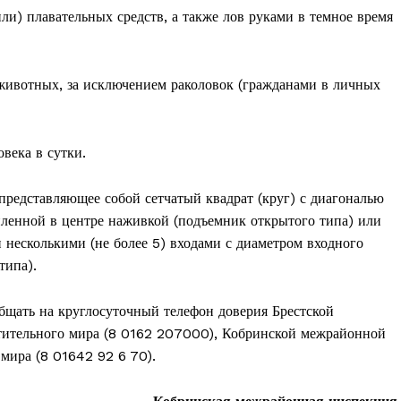
ли) плавательных средств, а также лов руками в темное время
животных, за исключением раколовок (гражданами в личных
века в сутки.
представляющее собой сетчатый квадрат (круг) с диагональю
епленной в центре наживкой (подъемник открытого типа) или
 несколькими (не более 5) входами с диаметром входного
типа).
та
бщать на круглосуточный телефон доверия Брестской
і Веснік"
Редакция "ДВ"
тительного мира (8 0162 207000), Кобринской межрайонной
мира (8 01642 92 6 70).
Наша гісторыя