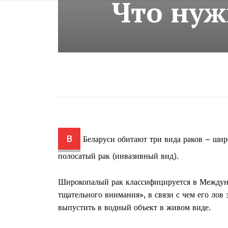
Что нуж
В
Беларуси обитают три вида раков – шир
полосатый рак (инвазивный вид).
Широкопалый рак классифицируется в Междуна
тщательного внимания», в связи с чем его лов 
выпустить в водный объект в живом виде.