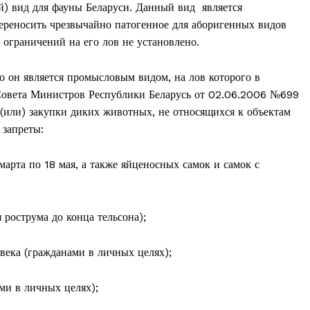
) вид для фауны Беларуси. Данный вид является
ереносить чрезвычайно патогенное для аборигенных видов
 ограничений на его лов не установлено.
то он является промысловым видом, на лов которого в
я Совета Министров Республики Беларусь от 02.06.2006 №699
(или) закупки диких животных, не относящихся к объектам
 запреты:
марта по 18 мая, а также яйценосных самок и самок с
я рострума до конца тельсона);
овека (гражданами в личных целях);
ами в личных целях);