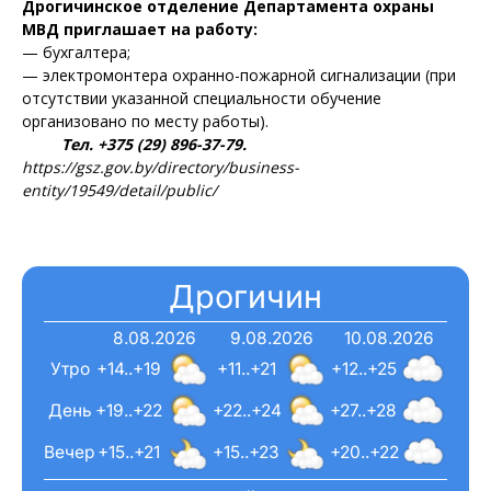
Дрогичинское отделение Департамента охраны
МВД приглашает на работу:
— бухгалтера;
— электромонтера охранно-пожарной сигнализации (при
отсутствии указанной специальности обучение
организовано по месту работы).
Тел. +375 (29) 896-37-79.
https://gsz.gov.by/directory/business-
entity/19549/detail/public/
Газета
"Драгічынскі Веснік"
Дрогичин
8.08.2026
9.08.2026
10.08.2026
Утро
+14..+19
+11..+21
+12..+25
День
+19..+22
+22..+24
+27..+28
Вечер
+15..+21
+15..+23
+20..+22
ПОДПИСАТЬСЯ