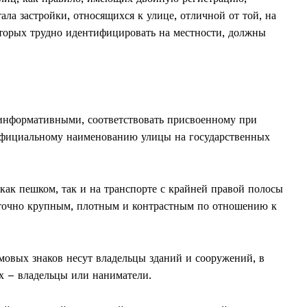
ла застройки, относящихся к улице, отличной от той, на
торых трудно идентифицировать на местности, должны
информативными, соответствовать присвоенному при
 официальному наименованию улицы на государственных
ак пешком, так и на транспорте с крайней правой полосы
точно крупным, плотным и контрастным по отношению к
та
і Веснік"
Редакция "ДВ"
мовых знаков несут владельцы зданий и сооружений, в
ах – владельцы или наниматели.
Наша гісторыя