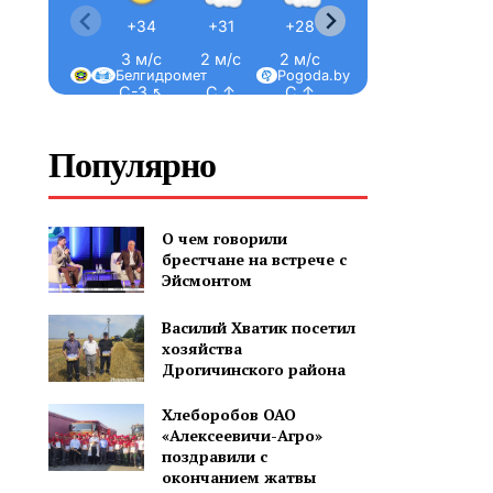
+34
+31
+28
+26
+25
3 м/с
2 м/с
2 м/с
2 м/с
2 м/с
Белгидромет
Pogoda.by
С-З ↖
С ↑
С ↑
С-В ↗
С-В ↗
Популярно
О чем говорили
брестчане на встрече с
Эйсмонтом
Василий Хватик посетил
хозяйства
Дрогичинского района
Хлеборобов ОАО
«Алексеевичи-Агро»
поздравили с
окончанием жатвы