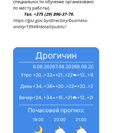
специальности обучение организовано
по месту работы).
Тел. +375 (29) 896-37-79.
https://gsz.gov.by/directory/business-
entity/19549/detail/public/
Дрогичин
6.08.2026
7.08.2026
8.08.2026
Утро
+20..+32
+21..+22
+13..+18
День
+34..+36
+20..+22
+20..+21
Вечер
+24..+34
+15..+21
+12..+20
Почасовой прогноз:
19:00
20:00
21:00
22:00
23:00