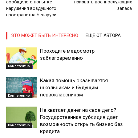
сообщило о попытке
призвать военнослужащих
нарушения воздушного
запаса
пространства Беларуси
Газета
"Драгічынскі Веснік"
ЭТО МОЖЕТ БЫТЬ ИНТЕРЕСНО
ЕЩЕ ОТ АВТОРА
Проходите медосмотр
заблаговременно
Компетентно
Какая помощь оказывается
школьникам и будущим
ПОДПИСАТЬСЯ
первоклассникам
Компетентно
Не хватает денег на свое дело?
Государственная субсидия дает
Редакция "ДВ"
возможность открыть бизнес без
Компетентно
кредита
Наша гісторыя