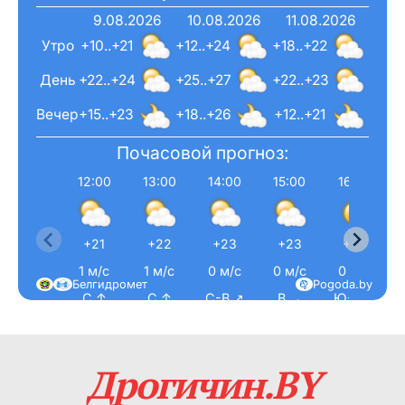
9.08.2026
10.08.2026
11.08.2026
Утро
+10..+21
+12..+24
+18..+22
День
+22..+24
+25..+27
+22..+23
Вечер
+15..+23
+18..+26
+12..+21
Почасовой прогноз:
12:00
13:00
14:00
15:00
16:00
+21
+22
+23
+23
+24
1 м/с
1 м/с
0 м/с
0 м/с
0 м/с
Белгидромет
Pogoda.by
С ↑
С ↑
С-В ↗
В →
Ю-В ↘
Дрогичин.BY