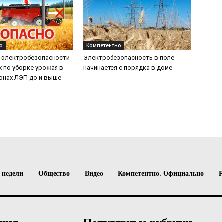
о
Компетентно
 электробезопасности
Электробезопасность в поле
х по уборке урожая в
начинается с порядка в доме
онах ЛЭП до и выше
 недели
Общество
Видео
Компетентно. Официально