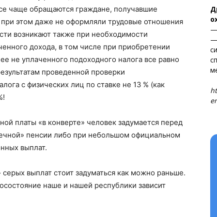
Д
все чаще обращаются граждане, получавшие
Правила использования материалов
о
е при этом даже не оформляли трудовые отношения
Электронные обращения
—
сти возникают также при необходимости
—
ТЬСЯ
ченного дохода, в том числе при приобретении
с
ее не уплаченного подоходного налога все равно
с
м
 результатам проведенной проверки
Т
лога с физических лиц по ставке не 13 % (как
ht
%!
en
ной платы «в конверте» человек задумается перед
пеечной» пенсии либо при небольшом официальном
онных выплат.
 серых выплат стоит задуматься как можно раньше.
госостояние наше и нашей республики зависит