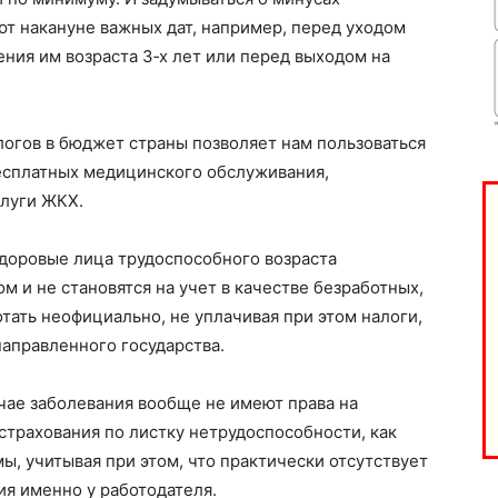
т накануне важных дат, например, перед уходом
ения им возраста 3‑х лет или перед выходом на
логов в бюджет страны позволяет нам пользоваться
есплатных медицинского обслуживания,
слуги ЖКХ.
здоровые лица трудоспособного возраста
ом и не становятся на учет в качестве безработных,
тать неофициально, не уплачивая при этом налоги,
направленного государства.
та
і Веснік"
Редакция "ДВ"
чае заболевания вообще не имеют права на
страхования по листку нетрудоспособности, как
Наша гісторыя
ы, учитывая при этом, что практически отсутствует
я именно у работодателя.
Контакты