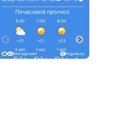
Почасовой прогноз:
6:00
7:00
8:00
9:00
10:00
11:00
+21
+21
+23
+26
+28
+31
2 м/с
1 м/с
1 м/с
2 м/с
2 м/с
2 м/
Белгидромет
Pogoda.by
Ю-З ↙
Ю-З ↙
Ю-З ↙
Ю-З ↙
Ю-З ↙
Ю-З 