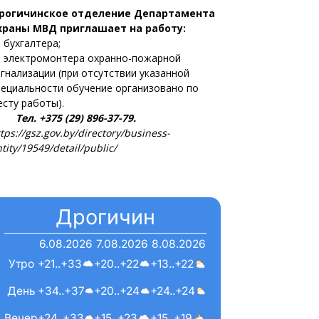
рогичинское отделение Департамента
храны МВД приглашает на работу:
 бухгалтера;
 электромонтера охранно-пожарной
игнализации (при отсутствии указанной
пециальности обучение организовано по
есту работы).
ел. +375 (29) 896-37-79.
tps://gsz.gov.by/directory/business-
tity/19549/detail/public/
Дрогичин
6.08.2026
7.08.2026
8.08.2026
Утро
+21..+33
+20..+22
+13..+22
День
+34..+37
+20..+24
+24..+24
Вечер
+24..+33
+15..+23
+15..+19