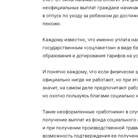
неофициальных выплат граждане начинаю
в отпуск по уходу за ребенком до достиж
пенсию.
Каждому известно, что именно уплата на
государственным «соцпакетом» в виде б
образования и дотирования тарифов на у
И понятно каждому, что если физически 
официально нигде не работают, но при эт
значит, на самом деле предпочитают рабо
но охотно пользуясь благами социально 
Газе
"Драгічынск
Такие неоформленные «работники» в слу
получение выплат из фонда социального 
и при получении производственной травм
возможность подтверждения ее получени