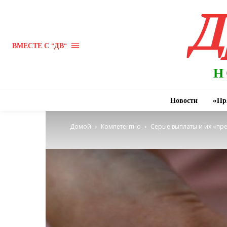
Д
ВМЕСТЕ С "ДВ"
Н
Новости
«Пр
Домой
Компетентно
Серые выплаты и их «пр