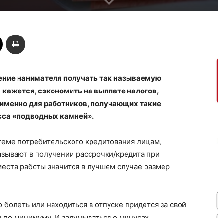
ение нанимателя получать так называемую
м кажется, сэкономить на выплате налогов,
 именно для работников, получающих такие
сса «подводных камней».
стеме потребительского кредитования лицам,
азывают в получении рассрочки/кредита при
места работы значится в лучшем случае размер
 болеть или находиться в отпуске придется за свой
и по минимуму. И задумываться о минусах