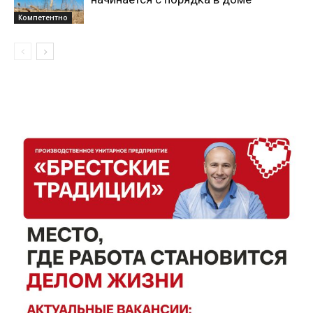
Компетентно
Газета
"Драгічынскі Веснік"