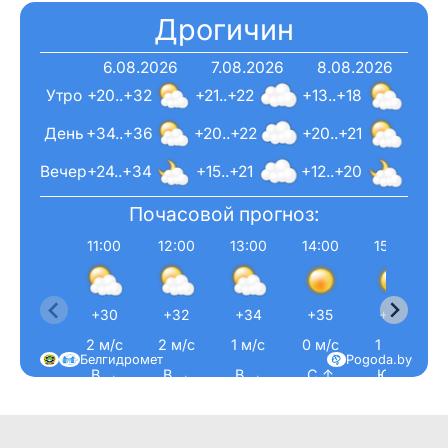
Дрогичин
6.08.2026
7.08.2026
8.08.2026
Утро
+20..+32
+21..+22
+13..+18
День
+34..+36
+20..+22
+20..+21
Вечер
+24..+34
+15..+21
+12..+20
Почасовой прогноз:
11:00
12:00
13:00
14:00
15:00
+30
+32
+34
+35
+36
2 м/с
2 м/с
1 м/с
0 м/с
1 м/с
Белгидромет
Pogoda.by
В →
В →
В →
С ↑
Ю ↓