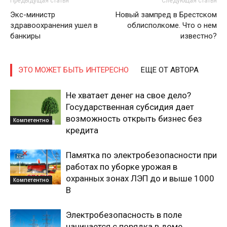
Предыдущая статья
Следующая статья
Экс-министр
Новый зампред в Брестском
здравоохранения ушел в
облисполкоме. Что о нем
банкиры
известно?
ЭТО МОЖЕТ БЫТЬ ИНТЕРЕСНО
ЕЩЕ ОТ АВТОРА
Не хватает денег на свое дело?
Государственная субсидия дает
возможность открыть бизнес без
Компетентно
кредита
Памятка по электробезопасности при
работах по уборке урожая в
охранных зонах ЛЭП до и выше 1000
Компетентно
В
Электробезопасность в поле
начинается с порядка в доме