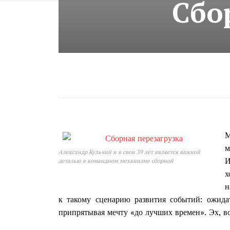
Сбо
М
м
Александр Кульчий и в свои 39 лет является важной
И
деталью в командном механизме сборной
х
н
к такому сценарию развития событий: ожидат
припрятывая мечту «до лучших времен». Эх, вот