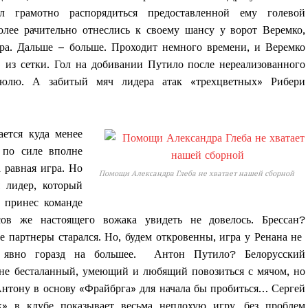
 грамотно распорядиться предоставленной ему голевой
лее рачительно отнеслись к своему шансу у ворот Веремко,
ера. Дальше – больше. Проходит немного времени, и Веремко
 из сетки. Гол на добивании Путило после нереализованного
люлю. А забитый мяч лидера атак «трехцветных» Рибери
ется куда менее
 по силе вполне
 равная игра. Но
Помощи Александра Глеба не хватает нашей сборной
я лидер, который
 принес команде
ов же настоящего вожака увидеть не довелось. Брессан?
та
е партнеры старался. Но, будем откровенны, игра у Ренана не
і Веснік"
Редакция "ДВ"
 явно горазд на большее. Антон Путило? Белорусский
 не бесталанный, умеющий и любящий повозиться с мячом, но
 Антону в основу «Фрайбрга» для начала бы пробиться… Сергей
Наша гісторыя
» в клубе показывает весьма неплохую игру, без проблем