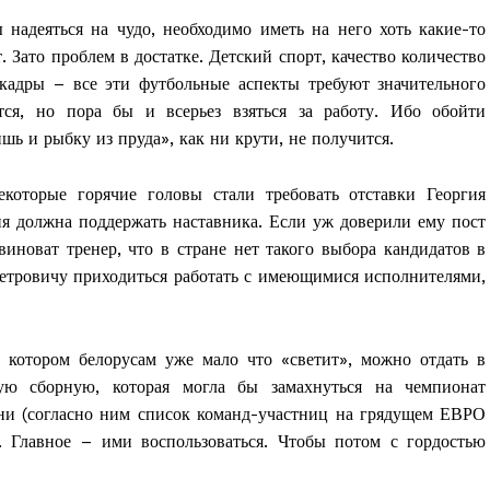
надеяться на чудо, необходимо иметь на него хоть какие-то
. Зато проблем в достатке. Детский спорт, качество количество
кадры – все эти футбольные аспекты требуют значительного
тся, но пора бы и всерьез взяться за работу. Ибо обойти
шь и рыбку из пруда», как ни крути, не получится.
екоторые горячие головы стали требовать отставки Георгия
ия должна поддержать наставника. Если уж доверили ему пост
виноват тренер, что в стране нет такого выбора кандидатов в
етровичу приходиться работать с имеющимися исполнителями,
котором белорусам уже мало что «светит», можно отдать в
ю сборную, которая могла бы замахнуться на чемпионат
и (согласно ним список команд-участниц на грядущем ЕВРО
. Главное – ими воспользоваться. Чтобы потом с гордостью