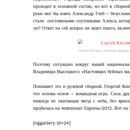
проходит в основной состав, но вот в сборно
руки мог бы взять Александр Глеб – безуслов
стали постоянными спутниками Алекса, котор
ли? Ответ на сей вопрос не знает никто, включ
ПОДПИСА
Сергей Кисляк в плотных францу
Поэтому ситуацию вокруг нашей национальн
Владимира Высоцкого: «Настоящих буйных мал
Понимает это и рулевой сборной. Георгий Ко
что основа основ – командная игра. Сила др
никогда не хватавшая звезд с неба, без ярк
пробилась на чемпионат Европы-2012. Вот на к
[nggallery id=24]