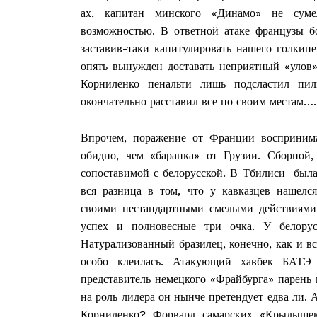
ах, капитан минского «Динамо» не сумел
возможностью. В ответной атаке французы бо
заставив-таки капитулировать нашего голкип
опять вынужден доставать неприятный «улов»
Корниленко пенальти лишь подсластил пи
окончательно расставил все по своим местам….
Впрочем, поражение от Франции воспринима
обидно, чем «баранка» от Грузии. Сборной,
сопоставимой с белорусской. В Тбилиси была
вся разница в том, что у кавказцев нашелс
своими нестандартными смелыми действиями
успех и полновесные три очка. У белорус
Газе
Натурализованный бразилец, конечно, как и вс
"Драгічынск
особо клеилась. Атакующий хавбек БАТЭ
представитель немецкого «Фрайбурга» парень
на роль лидера он нынче претендует едва ли.
Корниленко? Форвард самарских «Крылышек