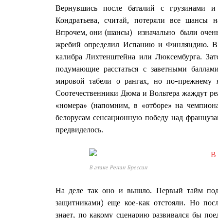
Вернувшись после баталий с грузинами и 
Кондратьева, считай, потеряли все шансы 
Впрочем, они (шансы) изначально были очень
жребий определил Испанию и Финляндию. В 
калибра Лихтенштейна или Люксембурга. Зат
подумающие расстаться с заветными баллам
мировой табели о рангах, но по-прежнему 
Соотечественники Дюма и Вольтера жаждут ре
«номера» (напомним, в «отборе» на чемпион
белорусам сенсационную победу над француза
предвиделось.
В атаке Ренан Брессан
На деле так оно и вышло. Первый тайм подо
защитниками) еще кое-как отстояли. Но посл
знает, по какому сценарию развивался бы по