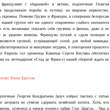
французами с «баранкой» в активе, подопечные Георгия
на продолжение борьбы за путевку на мировое первенство.
 скромны. Помимо Грузии и Франции, в соперники белорусам
нашей группе нет ни одного откровенно слабого оппонента
о есть желающие показать себя грузины и финны, даже и не
и за здорово живешь. Французы пускай и сдали позиции в
являются грозной, устрашающей силой для любой команды.
абилитироваться за минувшие неудачи, и повторения прошлого
ат Европы гол уроженца Каменца Сергея Кисляка обеспечил
ми на легендарном «Стад де Франс») нашей сборной ждать не
печные Георгия Кондратьева (коуч избрал тактику с пятью
е антракта не сумели сдержать хозяйский натиск. Хотя, кто
единок, отличись в начале второго тайма Стас Драгун… Увы и