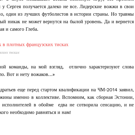
Контакты
й у Сергея получается далеко не все. Лидерские вожжи в свои
Правила использования материалов
но, один из лучших футболистов в истории страны. Но травмы
Электронные обращения
ый никак не может вернутся на былой уровень. Да и вернется
ая и самого Глеба.
ТЬСЯ
зских тисках
ой команды, на мой взгляд, отлично характеризуют слова
о. Вот и нету вожаков…»
ндратьев еще перед стартом квалификации на ЧМ-2014 заявил,
ужины именно в коллективе. Вспомним, как сборная Эстонии,
их исполнителей в обойме едва не сотворила сенсацию, и не
ого необходимо равняться и нам!