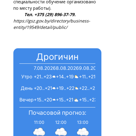
специальности обучение организовано
по месту работы).
Тел. +375 (29) 896-37-79.
https://gsz.gov.by/directory/business-
entity/19549/detail/public/
Дрогичин
7.08.2026
8.08.2026
9.08.2026
Утро
+21..+23
+14..+19
+11..+21
День
+20..+21
+19..+22
+22..+24
Вечер
+15..+20
+15..+21
+15..+23
Почасовой прогноз:
11:00
12:00
13:00
14:00
15:00