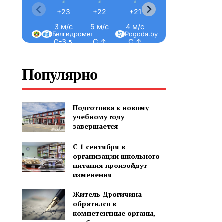
+23
+22
+21
+21
+20
3 м/с
5 м/с
4 м/с
4 м/с
3 м/с
Белгидромет
Pogoda.by
С-З ↖
С ↑
С ↑
С ↑
С-З ↖
Популярно
Подготовка к новому
учебному году
завершается
С 1 сентября в
организации школьного
питания произойдут
изменения
Житель Дрогичина
обратился в
компетентные органы,