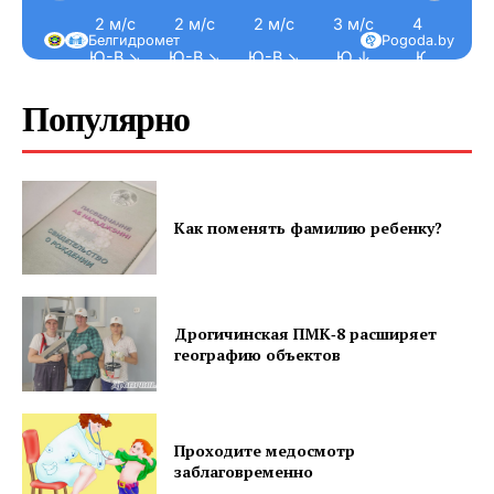
2 м/с
2 м/с
2 м/с
3 м/с
4 м/с
Наша гісторыя
Белгидромет
Pogoda.by
Ю-В ↘
Ю-В ↘
Ю-В ↘
Ю ↓
Ю ↓
Контакты
Правила использования материалов
Популярно
Электронные обращения
Как поменять фамилию ребенку?
Дрогичинская ПМК‑8 расширяет
географию объектов
Проходите медосмотр
заблаговременно