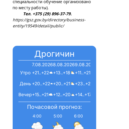
специальности обучение организовано
по месту работы).
Тел. +375 (29) 896-37-79.
https://gsz.gov.by/directory/business-
entity/19549/detail/public/
Дрогичин
7.08.2026
8.08.2026
9.08.2026
Утро
+21..+22
+13..+18
+11..+21
День
+20..+22
+20..+21
+23..+23
Вечер
+15..+21
+12..+20
+14..+17
Почасовой прогноз:
4:00
5:00
6:00
7:00
8:00