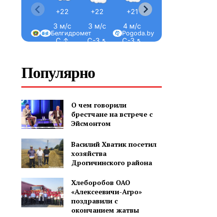
+22
+22
+21
+22
+21
3 м/с
3 м/с
4 м/с
4 м/с
4 м/с
Белгидромет
Pogoda.by
С ↑
С-З ↖
С-З ↖
С-З ↖
С-З ↖
Популярно
О чем говорили
брестчане на встрече с
Эйсмонтом
Василий Хватик посетил
хозяйства
Дрогичинского района
Хлеборобов ОАО
«Алексеевичи-Агро»
поздравили с
окончанием жатвы