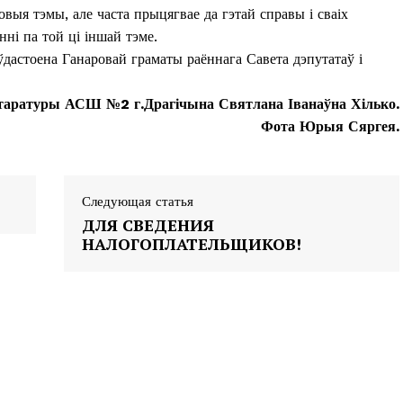
овыя тэмы, але часта прыцягвае да гэтай справы і сваіх
ні па той ці іншай тэме.
 ўдастоена Ганаровай граматы раённага Савета дэпутатаў і
таратуры АСШ №2 г.Драгічына Святлана Іванаўна Хілько.
Фота Юрыя Сяргея.
Следующая статья
ДЛЯ СВЕДЕНИЯ
НАЛОГОПЛАТЕЛЬЩИКОВ!