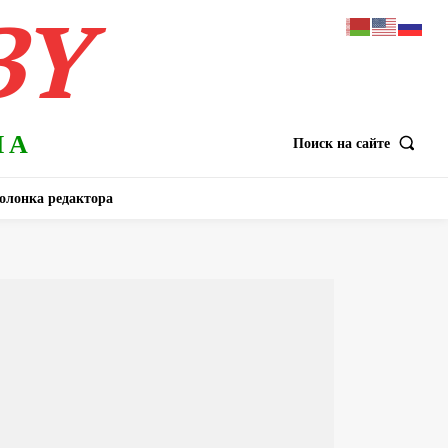
BY
НА
Поиск на сайте
олонка редактора