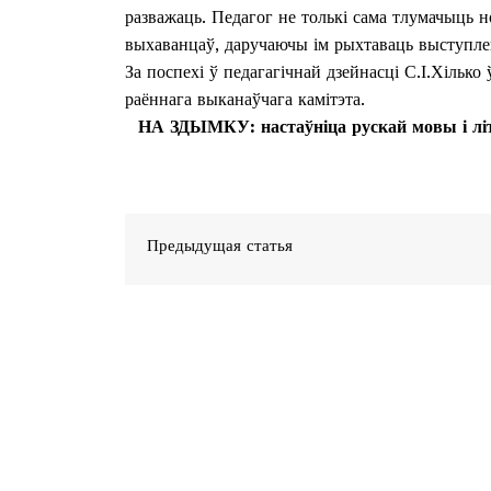
разважаць. Педагог не толькі сама тлумачыць н
выхаванцаў, даручаючы ім рыхтаваць выступлен
За поспехі ў педагагічнай дзейнасці С.І.Хілько
раённага выканаўчага камітэта.
НА ЗДЫМКУ: настаўніца рускай мовы і лі
Предыдущая статья