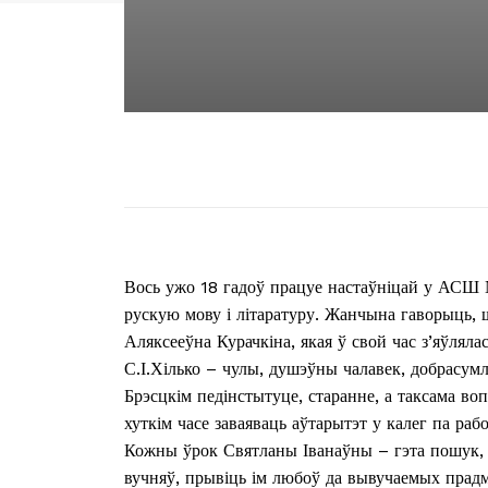
Вось ужо 18 гадоў працуе настаўніцай у АСШ №
рускую мову і літаратуру. Жанчына гаворыць, 
Аляксееўна Курачкіна, якая ў свой час з’яўлял
С.І.Хілько – чулы, душэўны чалавек, добрасум
Брэсцкім педінстытуце, старанне, а таксама во
хуткім часе заваяваць аўтарытэт у калег па рабо
Кожны ўрок Святланы Іванаўны – гэта пошук, т
вучняў, прывіць ім любоў да вывучаемых прад