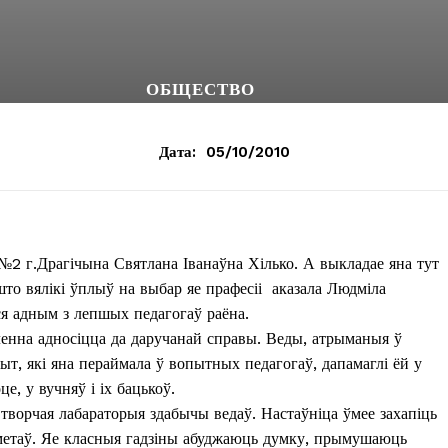
ОБЩЕСТВО
Дата:
05/10/2010
2 г.Драгічына Святлана Іванаўна Хілько. А выкладае яна тут
што вялікі ўплыў на выбар яе прафесіі аказала Людміла
ася адным з лепшых педагогаў раёна.
ленна адносіцца да даручанай справы. Веды, атрыманыя ў
пыт, які яна пераймала ў вопытных педагогаў, дапамаглі ёй у
це, у вучняў і іх бацькоў.
ворчая лабараторыя здабычы ведаў. Настаўніца ўмее захапіць
метаў. Яе класныя гадзіны абуджаюць думку, прымушаюць