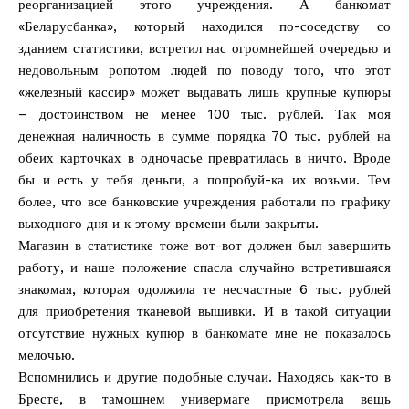
реорганизацией этого учреждения. А банкомат
«Беларусбанка», который находился по-соседству со
зданием статистики, встретил нас огромнейшей очередью и
недовольным ропотом людей по поводу того, что этот
«железный кассир» может выдавать лишь крупные купюры
– достоинством не менее 100 тыс. рублей. Так моя
денежная наличность в сумме порядка 70 тыс. рублей на
обеих карточках в одночасье превратилась в ничто. Вроде
бы и есть у тебя деньги, а попробуй-ка их возьми. Тем
более, что все банковские учреждения работали по графику
выходного дня и к этому времени были закрыты.
Магазин в статистике тоже вот-вот должен был завершить
работу, и наше положение спасла случайно встретившаяся
знакомая, которая одолжила те несчастные 6 тыс. рублей
для приобретения тканевой вышивки. И в такой ситуации
отсутствие нужных купюр в банкомате мне не показалось
мелочью.
Вспомнились и другие подобные случаи. Находясь как-то в
Бресте, в тамошнем универмаге присмотрела вещь