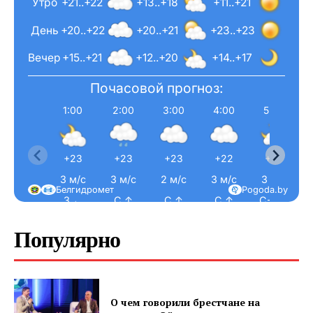
Утро
+21..+22
+13..+18
+11..+21
День
+20..+22
+20..+21
+23..+23
Вечер
+15..+21
+12..+20
+14..+17
Почасовой прогноз:
1:00
2:00
3:00
4:00
5:00
+23
+23
+23
+22
+22
3 м/с
3 м/с
2 м/с
3 м/с
3 м/с
Белгидромет
Pogoda.by
З ←
С ↑
С ↑
С ↑
С-З ↖
Популярно
О чем говорили брестчане на