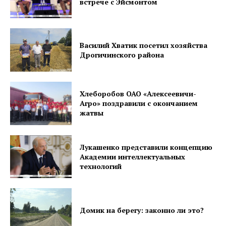
встрече с Эйсмонтом
Газета
"Драгічынскі Веснік"
Василий Хватик посетил хозяйства
Дрогичинского района
Хлеборобов ОАО «Алексеевичи-
Агро» поздравили с окончанием
жатвы
ПОДПИСАТЬСЯ
Лукашенко представили концепцию
Академии интеллектуальных
технологий
Редакция "ДВ"
Наша гісторыя
Домик на берегу: законно ли это?
Контакты