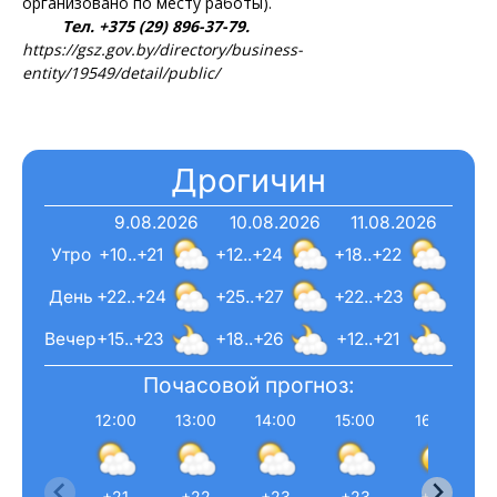
организовано по месту работы).
Тел. +375 (29) 896-37-79.
https://gsz.gov.by/directory/business-
entity/19549/detail/public/
Дрогичин
9.08.2026
10.08.2026
11.08.2026
Утро
+10..+21
+12..+24
+18..+22
День
+22..+24
+25..+27
+22..+23
Вечер
+15..+23
+18..+26
+12..+21
Почасовой прогноз:
12:00
13:00
14:00
15:00
16:00
+21
+22
+23
+23
+24