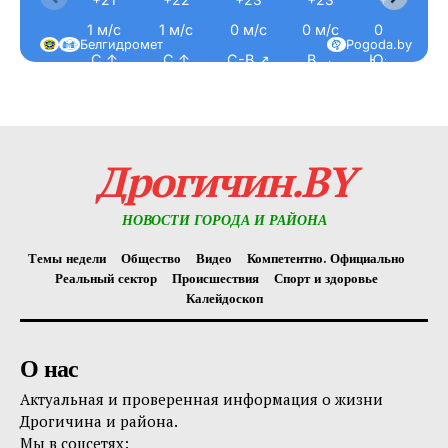
1 м/с
1 м/с
0 м/с
0 м/с
0 м/с
Белгидромет
Pogoda.by
С ↑
С ↑
С-В ↗
В →
Ю-В ↘
Дрогичин.BY
НОВОСТИ ГОРОДА И РАЙОНА
Темы недели
Общество
Видео
Компетентно. Официально
Реальный сектор
Происшествия
Спорт и здоровье
Калейдоскоп
О нас
Актуальная и проверенная информация о жизни
Дрогичина и района.
Мы в соцсетях: