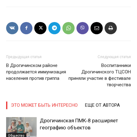
ПОДПИСАТЬСЯ
Предыдущая статья
Следующая статья
В Дрогичинском районе
Воспитанники
продолжается иммунизация
Дрогичинского ТЦСОН
населения против гриппа
приняли участие в фестивале
Редакция "ДВ"
творчества
Наша гісторыя
ЭТО МОЖЕТ БЫТЬ ИНТЕРЕСНО
ЕЩЕ ОТ АВТОРА
Контакты
Правила использования материалов
Дрогичинская ПМК‑8 расширяет
Электронные обращения
географию объектов
Общество