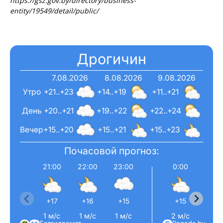
https://gsz.gov.by/directory/business-
entity/19549/detail/public/
Дрогичин
7.08.2026
8.08.2026
9.08.2026
Утро
+21..+23
+14..+19
+11..+21
День
+20..+21
+19..+22
+22..+24
Вечер
+15..+20
+15..+21
+15..+23
Почасовой прогноз:
21:00
22:00
23:00
0:00
1:0
+17
+16
+15
+15
+14
1 м/с
1 м/с
1 м/с
2 м/с
2 м/