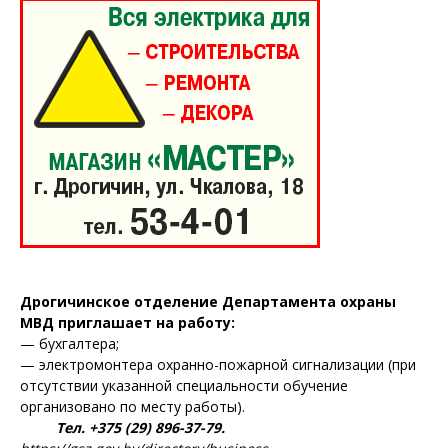
ПОДПИСАТЬСЯ
Редакция "ДВ"
Наша гісторыя
Дрогичинское отделение Департамента охраны
Контакты
МВД приглашает на работу:
Правила использования материалов
— бухгалтера;
— электромонтера охранно-пожарной сигнализации (при
Электронные обращения
отсутствии указанной специальности обучение
организовано по месту работы).
Тел. +375 (29) 896-37-79.