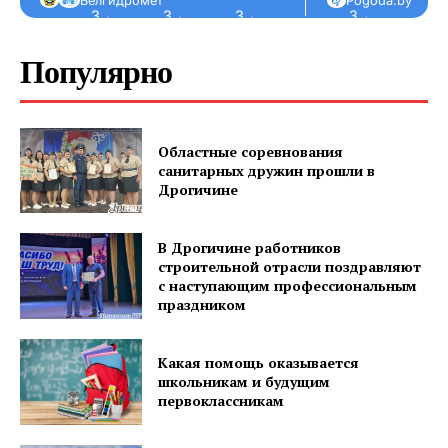
Белгидромет
Pogoda.by
З ←
З ←
З ←
З ←
З ←
Популярно
Областные соревнования
санитарных дружин прошли в
Дрогичине
В Дрогичине работников
строительной отрасли поздравляют
с наступающим профессиональным
праздником
Какая помощь оказывается
школьникам и будущим
первоклассникам