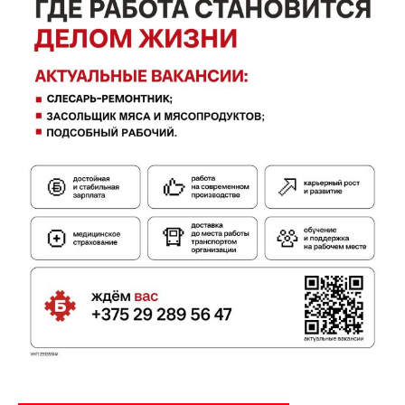
Газета
"Драгічынскі Веснік"