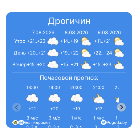
Дрогичин
ПОДПИСАТЬСЯ
7.08.2026
8.08.2026
9.08.2026
Утро
+21..+23
+14..+19
+11..+21
День
+20..+21
+19..+22
+22..+24
Редакция "ДВ"
Вечер
+15..+20
+15..+21
+15..+23
Почасовой прогноз:
Наша гісторыя
18:00
19:00
20:00
21:00
22:00
Контакты
Правила использования материалов
Электронные обращения
+21
+20
+19
+17
+16
3 м/с
3 м/с
1 м/с
1 м/с
1 м/с
Белгидромет
Pogoda.by
С-З ↖
С-З ↖
С-З ↖
З ←
З ←