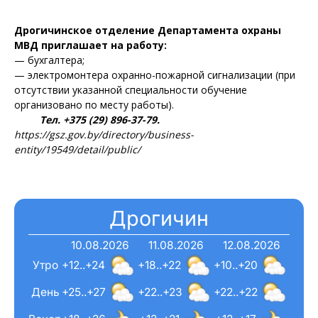
Дрогичинское отделение Департамента охраны
МВД приглашает на работу:
— бухгалтера;
— электромонтера охранно-пожарной сигнализации (при
отсутствии указанной специальности обучение
организовано по месту работы).
Тел. +375 (29) 896-37-79.
https://gsz.gov.by/directory/business-
entity/19549/detail/public/
Дрогичин
10.08.2026
11.08.2026
12.08.2026
Утро
+12..+24
+18..+22
+10..+20
День
+25..+27
+22..+23
+22..+22