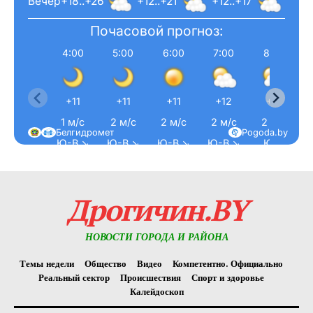
Вечер
+18..+26
+12..+21
+12..+17
Почасовой прогноз:
4:00
5:00
6:00
7:00
8:00
+11
+11
+11
+12
+15
1 м/с
2 м/с
2 м/с
2 м/с
2 м/с
Белгидромет
Pogoda.by
Ю-В ↘
Ю-В ↘
Ю-В ↘
Ю-В ↘
Ю ↓
Дрогичин.BY
НОВОСТИ ГОРОДА И РАЙОНА
Темы недели
Общество
Видео
Компетентно. Официально
Реальный сектор
Происшествия
Спорт и здоровье
Калейдоскоп